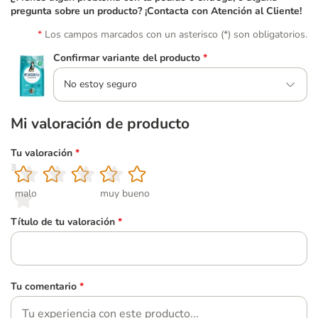
pregunta sobre un producto? ¡Contacta con Atención al Cliente!
Los campos marcados con un asterisco (*) son obligatorios.
Confirmar variante del producto
*
No estoy seguro
Mi valoración de producto
Tu valoración
*
1
2
3
4
5
malo
muy bueno
Título de tu valoración
*
Tu comentario
*