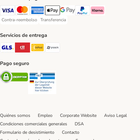
Visa Payment Method
Mastercard Payment Method
American Express Payment Method
Apple Pay Payment Method
Google Pay Payment Method
PayPal Payment Method
Klarna Payment Method
Contra-reembolso
Transferencia
Contra-reembolso Payment Method
Transferencia Payment Method
Servicios de entrega
GLS Shipping Method
CTTExpress Shipping Method
InPost Shipping Method
paack Shipping Method
Pago seguro
Security
Security
Quiénes somos
Empleo
Corporate Website
Aviso Legal
Condiciones comerciales generales
DSA
Formulario de desistimiento
Contacto