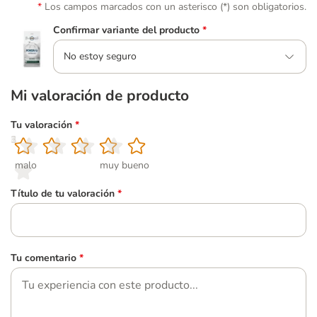
Los campos marcados con un asterisco (*) son obligatorios.
Confirmar variante del producto
*
No estoy seguro
Mi valoración de producto
Tu valoración
*
1
2
3
4
5
malo
muy bueno
Título de tu valoración
*
Tu comentario
*