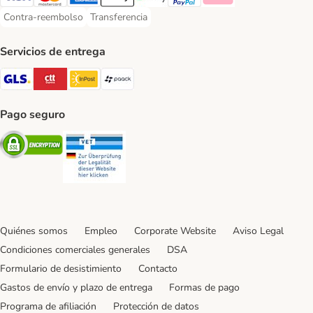
Visa Payment Method
Mastercard Payment Method
American Express Payment Method
Apple Pay Payment Method
Google Pay Payment Method
PayPal Payment Method
Klarna Payment Method
Contra-reembolso
Transferencia
Contra-reembolso Payment Method
Transferencia Payment Method
Servicios de entrega
GLS Shipping Method
CTTExpress Shipping Method
InPost Shipping Method
paack Shipping Method
Pago seguro
Security
Security
Quiénes somos
Empleo
Corporate Website
Aviso Legal
Condiciones comerciales generales
DSA
Formulario de desistimiento
Contacto
Gastos de envío y plazo de entrega
Formas de pago
Programa de afiliación
Protección de datos