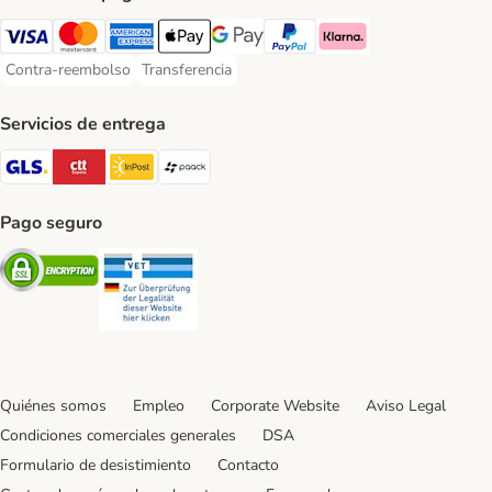
Visa Payment Method
Mastercard Payment Method
American Express Payment Method
Apple Pay Payment Method
Google Pay Payment Method
PayPal Payment Method
Klarna Payment Method
Contra-reembolso
Transferencia
Contra-reembolso Payment Method
Transferencia Payment Method
Servicios de entrega
GLS Shipping Method
CTTExpress Shipping Method
InPost Shipping Method
paack Shipping Method
Pago seguro
Security
Security
Quiénes somos
Empleo
Corporate Website
Aviso Legal
Condiciones comerciales generales
DSA
Formulario de desistimiento
Contacto