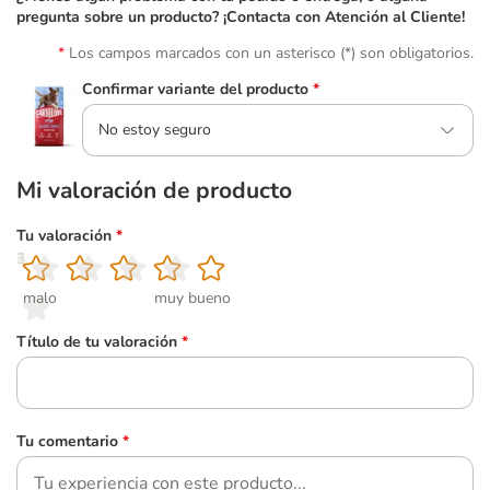
pregunta sobre un producto? ¡Contacta con Atención al Cliente!
Los campos marcados con un asterisco (*) son obligatorios.
Confirmar variante del producto
*
No estoy seguro
Mi valoración de producto
Tu valoración
*
1
2
3
4
5
malo
muy bueno
Título de tu valoración
*
Tu comentario
*