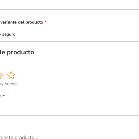
variante del producto
*
y seguro
de producto
y bueno
n
*