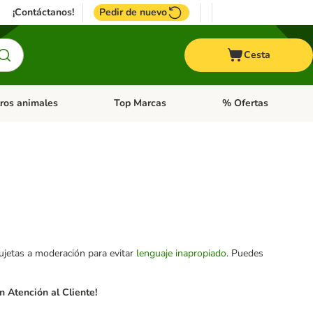
¡Contáctanos!
Pedir de nuevo
Cesta
ros animales
Top Marcas
% Ofertas
: Roedores y +
de categoria abierto: Pájaros
Menú de categoria abierto: Otros animales
Menú de categoria abie
sujetas a moderación para evitar
lenguaje inapropiado
. Puedes
 Atención al Cliente!