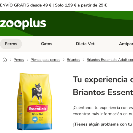
ENVÍO GRATIS desde 49 € | Solo 1,99 € a partir de 29 €
Perros
Gatos
Dieta Vet.
Antipar
Menú de categoria abierto: Perros
Menú de categoria abierto: Gatos
Menú de ca
Perros
Pienso para perros
Briantos
Briantos Essentials Adult c
Tu experiencia 
Briantos Essent
¡Cuéntanos tu experiencia con es
encontrar más información en n
¿Tienes algún problema con tu 