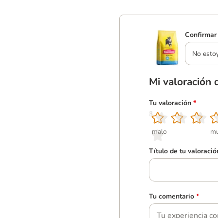
Confirmar 
No esto
Mi valoración 
Tu valoración
*
1
2
3
4
5
malo
mu
Título de tu valoració
Tu comentario
*