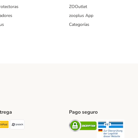
rotectoras
ZOOutlet
iadores
zooplus App
us
Categorías
ntrega
Pago seguro
ping Method
TExpress Shipping Method
InPost Shipping Method
paack Shipping Method
Security
Securit