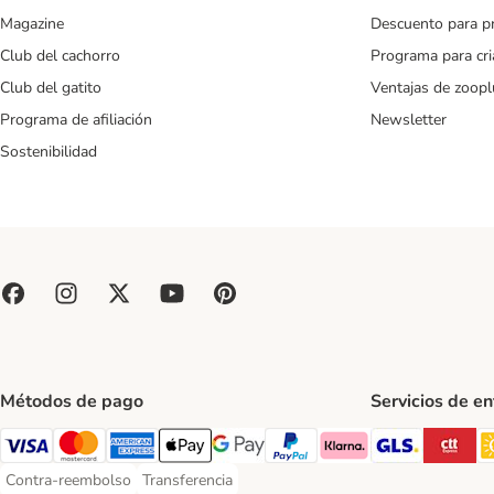
Magazine
Descuento para p
Club del cachorro
Programa para cr
Club del gatito
Ventajas de zoopl
Programa de afiliación
Newsletter
Sostenibilidad
Métodos de pago
Servicios de e
GLS Ship
CT
Visa Payment Method
Mastercard Payment Method
American Express Payment Method
Apple Pay Payment Method
Google Pay Payment Method
PayPal Payment Method
Klarna Payment Method
Contra-reembolso
Transferencia
Contra-reembolso Payment Method
Transferencia Payment Method