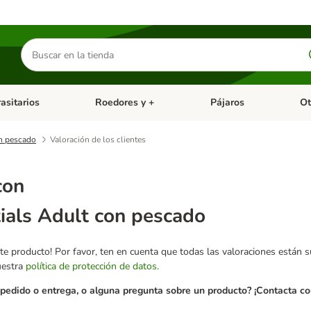
Buscar
productos
asitarios
Roedores y +
Pájaros
Ot
tegoria abierto: Dieta Vet.
Menú de categoria abierto: Antiparasitarios
Menú de categoria abierto
Menú 
on pescado
Valoración de los clientes
con
ials Adult con pescado
te producto! Por favor, ten en cuenta que todas las valoraciones están 
uestra
política de protección de datos
.
pedido o entrega, o alguna pregunta sobre un producto? ¡Contacta con