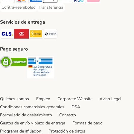
Visa Payment Method
Mastercard Payment Method
American Express Payment Method
Apple Pay Payment Method
Google Pay Payment Method
PayPal Payment Method
Klarna Payment Method
Contra-reembolso
Transferencia
Contra-reembolso Payment Method
Transferencia Payment Method
Servicios de entrega
GLS Shipping Method
CTTExpress Shipping Method
InPost Shipping Method
paack Shipping Method
Pago seguro
Security
Security
Quiénes somos
Empleo
Corporate Website
Aviso Legal
Condiciones comerciales generales
DSA
Formulario de desistimiento
Contacto
Gastos de envío y plazo de entrega
Formas de pago
Programa de afiliación
Protección de datos