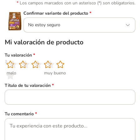
Los campos marcados con un asterisco (*) son obligatorios.
Confirmar variante del producto
*
No estoy seguro
Mi valoración de producto
Tu valoración
*
1
2
3
4
5
malo
muy bueno
Título de tu valoración
*
Tu comentario
*