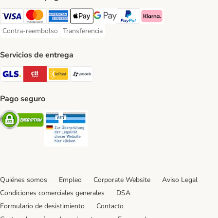
Visa Payment Method
Mastercard Payment Method
American Express Payment Method
Apple Pay Payment Method
Google Pay Payment Method
PayPal Payment Method
Klarna Payment Method
Contra-reembolso
Transferencia
Contra-reembolso Payment Method
Transferencia Payment Method
Servicios de entrega
GLS Shipping Method
CTTExpress Shipping Method
InPost Shipping Method
paack Shipping Method
Pago seguro
Security
Security
Quiénes somos
Empleo
Corporate Website
Aviso Legal
Condiciones comerciales generales
DSA
Formulario de desistimiento
Contacto