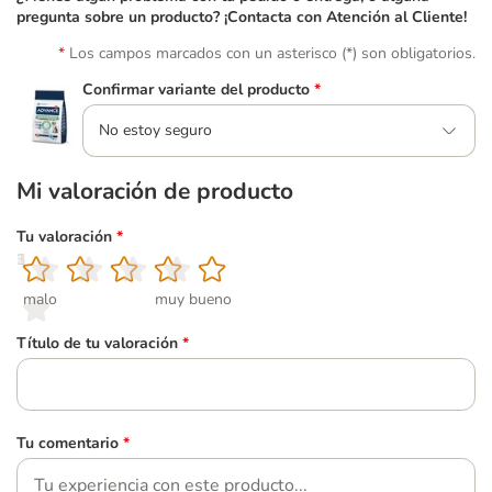
pregunta sobre un producto? ¡Contacta con Atención al Cliente!
Los campos marcados con un asterisco (*) son obligatorios.
Confirmar variante del producto
*
No estoy seguro
Mi valoración de producto
Tu valoración
*
1
2
3
4
5
malo
muy bueno
Título de tu valoración
*
Tu comentario
*