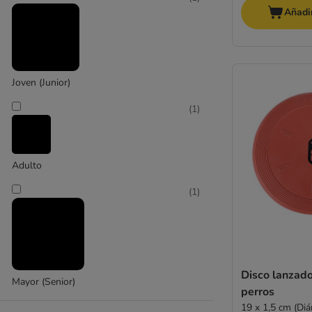
Añadir
Joven (Junior)
(
1
)
Adulto
(
1
)
Disco lanzado
Mayor (Senior)
perros
19 x 1,5 cm (Diá