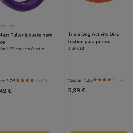
 opciones
Trixie Dog Activity Disc
last Puller juguete para
frisbee para perros
ros
1 unidad
dard: 27 cm de diámetro
Valorar: 4.2/5
(
32
)
ar: 3.7/5
(
123
)
5,99 €
49 €