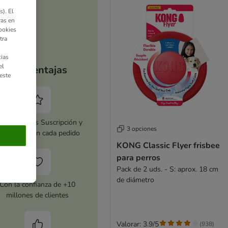
). El
ras en
ookies
tra
ias
el
Tus ventajas
este
tiva zooplus Suscripción y
3 opciones
horra 5 % en cada pedido
KONG Classic Flyer frisbee
para perros
Pack de 2 uds. - S: aprox. 18 cm
de diámetro
Con la confianza de +10
millones de clientes
Valorar: 3.9/5
(
938
)