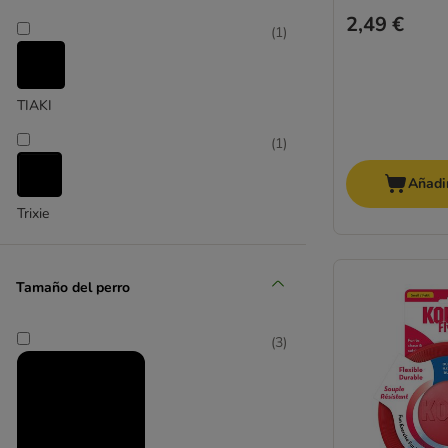
2,49 €
Para ir en bicicleta
(
1
)
Frisbee y Disc Dog
Adiestramiento
TIAKI
Bolsas para premios
(
1
)
Clicker para perros
Silbatos para perros
Añadir
Dummies y señuelos
Trixie
(
1
)
Tamaño del perro
(
3
)
zooplus Exclusive