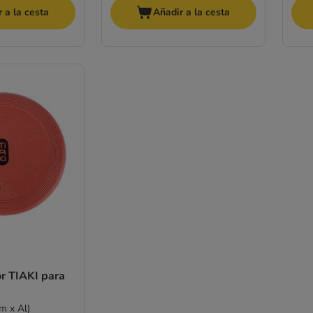
 a la cesta
Añadir a la cesta
r TIAKI para
m x Al)