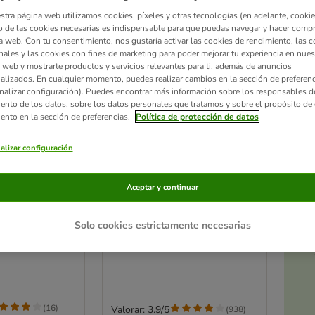
stra página web utilizamos cookies, píxeles y otras tecnologías (en adelante, cookies
 de las cookies necesarias es indispensable para que puedas navegar y hacer comp
a web. Con tu consentimiento, nos gustaría activar las cookies de rendimiento, las c
nales y las cookies con fines de marketing para poder mejorar tu experiencia en nues
 web y mostrarte productos y servicios relevantes para ti, además de anuncios
alizados. En cualquier momento, puedes realizar cambios en la sección de preferenc
nalizar configuración). Puedes encontrar más información sobre los responsables d
iento de los datos, sobre los datos personales que tratamos y sobre el propósito de 
iento en la sección de preferencias.
Política de protección de datos
alizar configuración
Ac
3 opciones
a
Aceptar y continuar
cho para
KONG Classic Flyer frisbee
para perros
Solo cookies estrictamente necesarias
L: aprox. 23 cm de diámetro
(
16
)
Valorar: 3.9/5
(
938
)