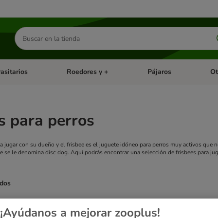
Buscar
productos
asitarios
Roedores y +
Pájaros
Ot
tegoria abierto: Dieta Vet.
Menú de categoria abierto: Antiparasitarios
Menú de categoria abierto
Menú 
s para perros
ta jugar con su dueño y el frisbee es el juguete idóneo para perros muy activos que 
e se le denomina disc dog. Aquí podrás encontrar una selección de frisbees para juga
ados
ve been changed
¡Ayúdanos a mejorar zooplus!