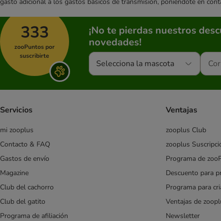
gasto adicional a los gastos básicos de transmisión, poniéndote en cont
333
¡No te pierdas nuestros des
novedades!
zooPuntos por
suscribirte
Selecciona la mascota
Servicios
Ventajas
mi zooplus
zooplus Club
Contacto & FAQ
zooplus Suscripci
Gastos de envío
Programa de zoo
Magazine
Descuento para p
Club del cachorro
Programa para cr
Club del gatito
Ventajas de zoopl
Programa de afiliación
Newsletter