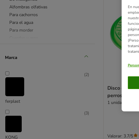
Alfombras olfativas
En nue
empleo
Para cachorros
nuestr
Para el agua
funcio
página
Para morder
person
Cuerdas y aros
(Perso
Juguete y snack en uno
tratam
tratam
Accesorios refrescantes
Marca
🏊 Piscinas para perros
Person
☼ Diversión al aire libre
(
2
)
🎅 Juguetes navideños
❤ Favoritos
Disco de cau
KONG
perros
Chuckit!
ferplast
1 unidad
Tiaki
(
3
)
Nomad Tales
Agility
Canicross
Valorar: 3.7/5
KONG
Running