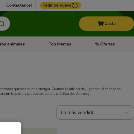
¡Contáctanos!
Pedir de nuevo
Cesta
ros animales
Top Marcas
% Ofertas
: Roedores y +
de categoria abierto: Pájaros
Menú de categoria abierto: Otros animales
Menú de categoria abie
necesitan quemar mucha energía. Cuando la afición de jugar con el frisbee se
r con tu perro y productos para la práctica del disc dog.
Lo más vendido