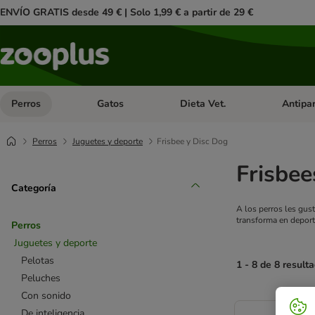
ENVÍO GRATIS desde 49 € | Solo 1,99 € a partir de 29 €
Perros
Gatos
Dieta Vet.
Antipar
Menú de categoria abierto: Perros
Menú de categoria abierto: Gatos
Menú de ca
Perros
Juguetes y deporte
Frisbee y Disc Dog
Frisbee
Categoría
A los perros les gus
transforma en deport
Perros
Juguetes y deporte
Pelotas
1 - 8 de 8 result
Peluches
Con sonido
product items ha
De inteligencia