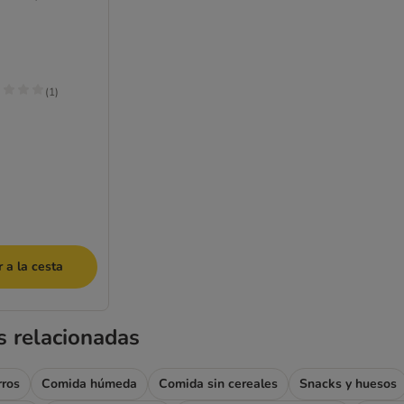
(
1
)
 a la cesta
s relacionadas
rros
Comida húmeda
Comida sin cereales
Snacks y huesos