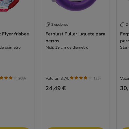
2 opciones
2
Flyer frisbee
Ferplast Puller juguete para
Ferp
perros
per
 de diámetro
Midi: 19 cm de diámetro
Stan
Valorar: 3.7/5
Valor
(
938
)
(
123
)
24,49 €
30,