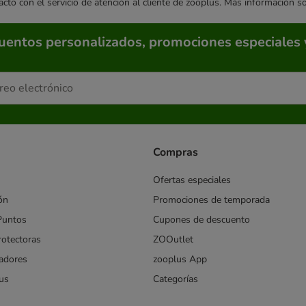
acto con el servicio de atención al cliente de zooplus. Más información 
cuentos personalizados, promociones especiales 
Compras
Ofertas especiales
ón
Promociones de temporada
Puntos
Cupones de descuento
rotectoras
ZOOutlet
iadores
zooplus App
us
Categorías