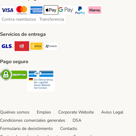
Visa Payment Method
Mastercard Payment Method
American Express Payment Method
Apple Pay Payment Method
Google Pay Payment Method
PayPal Payment Method
Klarna Payment Method
Contra-reembolso
Transferencia
Contra-reembolso Payment Method
Transferencia Payment Method
Servicios de entrega
GLS Shipping Method
CTTExpress Shipping Method
InPost Shipping Method
paack Shipping Method
Pago seguro
Security
Security
Quiénes somos
Empleo
Corporate Website
Aviso Legal
Condiciones comerciales generales
DSA
Formulario de desistimiento
Contacto