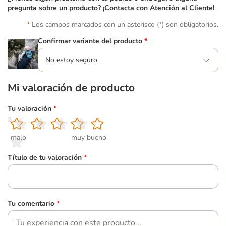
pregunta sobre un producto? ¡Contacta con Atención al Cliente!
Los campos marcados con un asterisco (*) son obligatorios.
Confirmar variante del producto
*
No estoy seguro
Mi valoración de producto
Tu valoración
*
1
2
3
4
5
malo
muy bueno
Título de tu valoración
*
Tu comentario
*