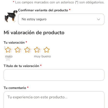
Los campos marcados con un asterisco (*) son obligatorios.
Confirmar variante del producto
*
No estoy seguro
Mi valoración de producto
Tu valoración
*
1
2
3
4
5
malo
muy bueno
Título de tu valoración
*
Tu comentario
*