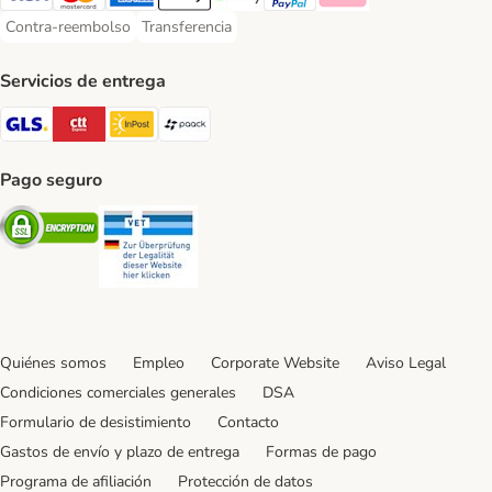
Visa Payment Method
Mastercard Payment Method
American Express Payment Method
Apple Pay Payment Method
Google Pay Payment Method
PayPal Payment Method
Klarna Payment Method
Contra-reembolso
Transferencia
Contra-reembolso Payment Method
Transferencia Payment Method
Servicios de entrega
GLS Shipping Method
CTTExpress Shipping Method
InPost Shipping Method
paack Shipping Method
Pago seguro
Security
Security
Quiénes somos
Empleo
Corporate Website
Aviso Legal
Condiciones comerciales generales
DSA
Formulario de desistimiento
Contacto
Gastos de envío y plazo de entrega
Formas de pago
Programa de afiliación
Protección de datos