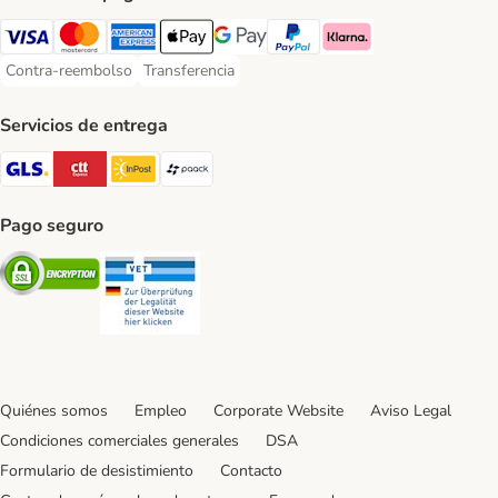
Visa Payment Method
Mastercard Payment Method
American Express Payment Method
Apple Pay Payment Method
Google Pay Payment Method
PayPal Payment Method
Klarna Payment Method
Contra-reembolso
Transferencia
Contra-reembolso Payment Method
Transferencia Payment Method
Servicios de entrega
GLS Shipping Method
CTTExpress Shipping Method
InPost Shipping Method
paack Shipping Method
Pago seguro
Security
Security
Quiénes somos
Empleo
Corporate Website
Aviso Legal
Condiciones comerciales generales
DSA
Formulario de desistimiento
Contacto