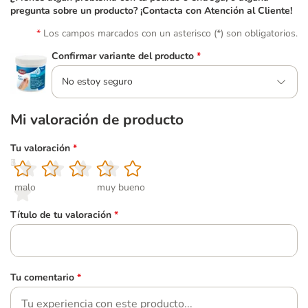
pregunta sobre un producto? ¡Contacta con Atención al Cliente!
Los campos marcados con un asterisco (*) son obligatorios.
Confirmar variante del producto
*
No estoy seguro
Mi valoración de producto
Tu valoración
*
1
2
3
4
5
malo
muy bueno
Título de tu valoración
*
Tu comentario
*