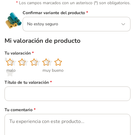
Los campos marcados con un asterisco (*) son obligatorios.
Confirmar variante del producto
*
No estoy seguro
Mi valoración de producto
Tu valoración
*
1
2
3
4
5
malo
muy bueno
Título de tu valoración
*
Tu comentario
*