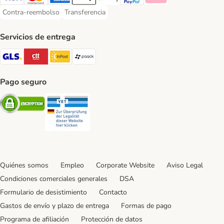
Visa Payment Method
Mastercard Payment Method
American Express Payment Method
Apple Pay Payment Method
Google Pay Payment Method
PayPal Payment Method
Klarna Payment Method
Contra-reembolso
Transferencia
Contra-reembolso Payment Method
Transferencia Payment Method
Servicios de entrega
GLS Shipping Method
CTTExpress Shipping Method
InPost Shipping Method
paack Shipping Method
Pago seguro
Security
Security
Quiénes somos
Empleo
Corporate Website
Aviso Legal
Condiciones comerciales generales
DSA
Formulario de desistimiento
Contacto
Gastos de envío y plazo de entrega
Formas de pago
Programa de afiliación
Protección de datos