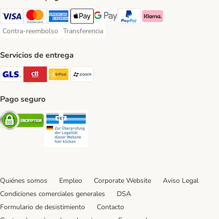
Visa Payment Method
Mastercard Payment Method
American Express Payment Method
Apple Pay Payment Method
Google Pay Payment Method
PayPal Payment Method
Klarna Payment Method
Contra-reembolso
Transferencia
Contra-reembolso Payment Method
Transferencia Payment Method
Servicios de entrega
GLS Shipping Method
CTTExpress Shipping Method
InPost Shipping Method
paack Shipping Method
Pago seguro
Security
Security
Quiénes somos
Empleo
Corporate Website
Aviso Legal
Condiciones comerciales generales
DSA
Formulario de desistimiento
Contacto