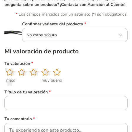
pregunta sobre un producto? ¡Contacta con Atención al Cliente!
Los campos marcados con un asterisco (*) son obligatorios.
Confirmar variante del producto
*
No estoy seguro
Mi valoración de producto
Tu valoración
*
1
2
3
4
5
malo
muy bueno
Título de tu valoración
*
Tu comentario
*