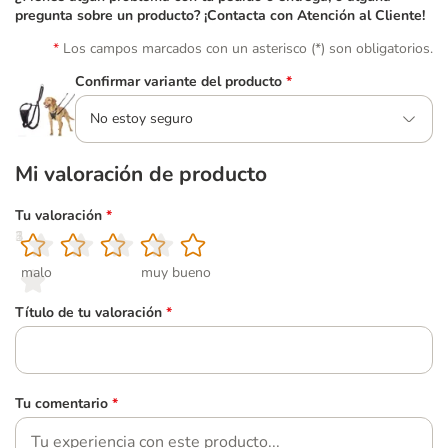
pregunta sobre un producto? ¡Contacta con Atención al Cliente!
Los campos marcados con un asterisco (*) son obligatorios.
Confirmar variante del producto
*
No estoy seguro
Mi valoración de producto
Tu valoración
*
1
2
3
4
5
malo
muy bueno
Título de tu valoración
*
Tu comentario
*