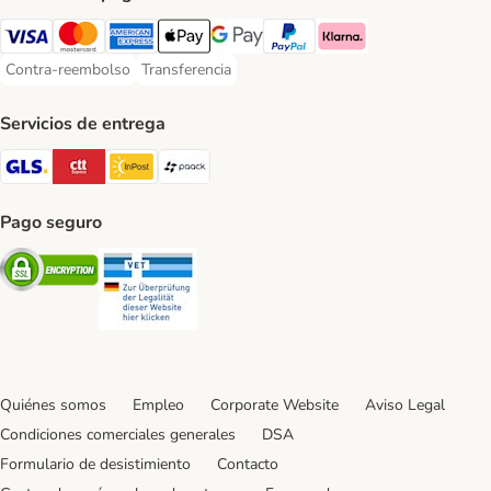
Visa Payment Method
Mastercard Payment Method
American Express Payment Method
Apple Pay Payment Method
Google Pay Payment Method
PayPal Payment Method
Klarna Payment Method
Contra-reembolso
Transferencia
Contra-reembolso Payment Method
Transferencia Payment Method
Servicios de entrega
GLS Shipping Method
CTTExpress Shipping Method
InPost Shipping Method
paack Shipping Method
Pago seguro
Security
Security
Quiénes somos
Empleo
Corporate Website
Aviso Legal
Condiciones comerciales generales
DSA
Formulario de desistimiento
Contacto