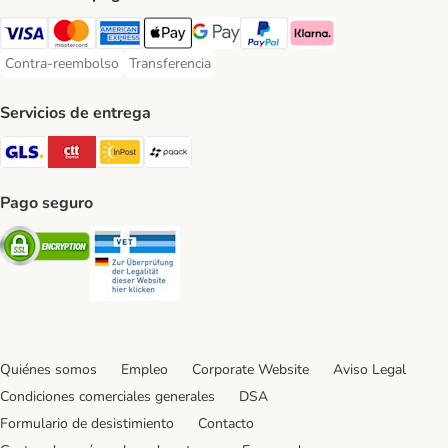
Visa Payment Method
Mastercard Payment Method
American Express Payment Method
Apple Pay Payment Method
Google Pay Payment Method
PayPal Payment Method
Klarna Payment Method
Contra-reembolso
Transferencia
Contra-reembolso Payment Method
Transferencia Payment Method
Servicios de entrega
GLS Shipping Method
CTTExpress Shipping Method
InPost Shipping Method
paack Shipping Method
Pago seguro
Security
Security
Quiénes somos
Empleo
Corporate Website
Aviso Legal
Condiciones comerciales generales
DSA
Formulario de desistimiento
Contacto