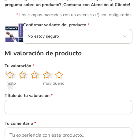
pregunta sobre un producto? ¡Contacta con Atención al Cliente!
Los campos marcados con un asterisco (*) son obligatorios.
Confirmar variante del producto
*
No estoy seguro
Mi valoración de producto
Tu valoración
*
1
2
3
4
5
malo
muy bueno
Título de tu valoración
*
Tu comentario
*