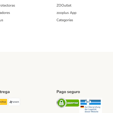
rotectoras
ZOOutlet
iadores
zooplus App
us
Categorías
ntrega
Pago seguro
ping Method
TExpress Shipping Method
InPost Shipping Method
paack Shipping Method
Security
Securit