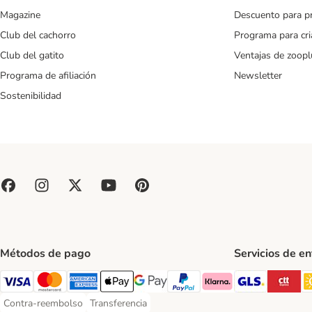
Magazine
Descuento para p
Club del cachorro
Programa para cr
Club del gatito
Ventajas de zoopl
Programa de afiliación
Newsletter
Sostenibilidad
Métodos de pago
Servicios de e
GLS Ship
CT
Visa Payment Method
Mastercard Payment Method
American Express Payment Method
Apple Pay Payment Method
Google Pay Payment Method
PayPal Payment Method
Klarna Payment Method
Contra-reembolso
Transferencia
Contra-reembolso Payment Method
Transferencia Payment Method