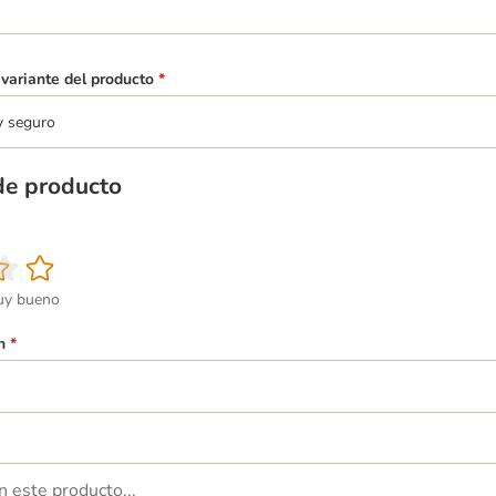
variante del producto
*
y seguro
de producto
y bueno
n
*