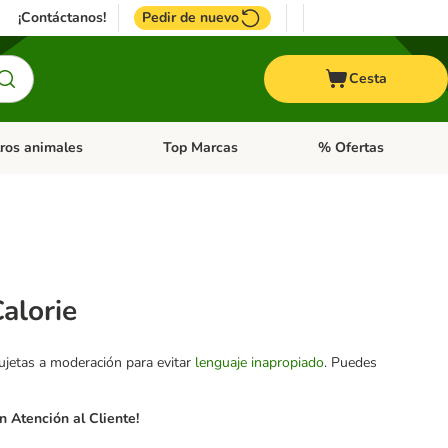
¡Contáctanos!
Pedir de nuevo
Cesta
ros animales
Top Marcas
% Ofertas
: Roedores y +
de categoria abierto: Pájaros
Menú de categoria abierto: Otros animales
Menú de categoria abie
alorie
sujetas a moderación para evitar
lenguaje inapropiado
. Puedes
 Atención al Cliente!