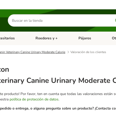
Buscar
productos
asitarios
Roedores y +
Pájaros
Ot
tegoria abierto: Dieta Vet.
Menú de categoria abierto: Antiparasitarios
Menú de categoria abierto
Menú 
nin Veterinary Canine Urinary Moderate Calorie
Valoración de los clientes
con
erinary Canine Urinary Moderate C
te producto! Por favor, ten en cuenta que todas las valoraciones están 
uestra
política de protección de datos
.
pedido o entrega, o alguna pregunta sobre un producto? ¡Contacta con