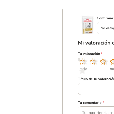
Confirmar 
No esto
Mi valoración 
Tu valoración
*
1
2
3
4
5
malo
mu
Título de tu valoració
Tu comentario
*