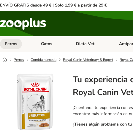
ENVÍO GRATIS desde 49 € | Solo 1,99 € a partir de 29 €
Perros
Gatos
Dieta Vet.
Antipar
Menú de categoria abierto: Perros
Menú de categoria abierto: Gatos
Menú de ca
Perros
Comida húmeda
Royal Canin Veterinary & Expert
Royal Ca
Tu experiencia 
Royal Canin Vet
¡Cuéntanos tu experiencia con es
encontrar más información en n
¿Tienes algún problema con tu 