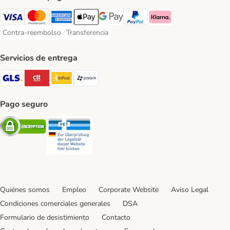
Visa Payment Method
Mastercard Payment Method
American Express Payment Method
Apple Pay Payment Method
Google Pay Payment Method
PayPal Payment Method
Klarna Payment Method
Contra-reembolso
Transferencia
Contra-reembolso Payment Method
Transferencia Payment Method
Servicios de entrega
GLS Shipping Method
CTTExpress Shipping Method
InPost Shipping Method
paack Shipping Method
Pago seguro
Security
Security
Quiénes somos
Empleo
Corporate Website
Aviso Legal
Condiciones comerciales generales
DSA
Formulario de desistimiento
Contacto