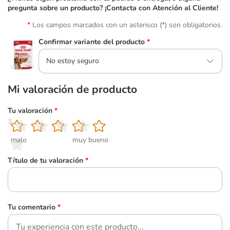
pregunta sobre un producto? ¡Contacta con Atención al Cliente!
Los campos marcados con un asterisco (*) son obligatorios.
Confirmar variante del producto
*
No estoy seguro
Mi valoración de producto
Tu valoración
*
1
2
3
4
5
malo
muy bueno
Título de tu valoración
*
Tu comentario
*