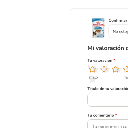
Confirmar 
No esto
Mi valoración 
Tu valoración
*
1
2
3
4
5
malo
mu
Título de tu valoració
Tu comentario
*