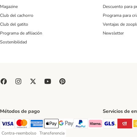
Magazine
Descuento para p
Club del cachorro
Programa para cr
Club del gatito
Ventajas de zoopl
Programa de afiliación
Newsletter
Sostenibilidad
Métodos de pago
Servicios de e
GLS Ship
CT
Visa Payment Method
Mastercard Payment Method
American Express Payment Method
Apple Pay Payment Method
Google Pay Payment Method
PayPal Payment Method
Klarna Payment Method
Contra-reembolso
Transferencia
Contra-reembolso Payment Method
Transferencia Payment Method