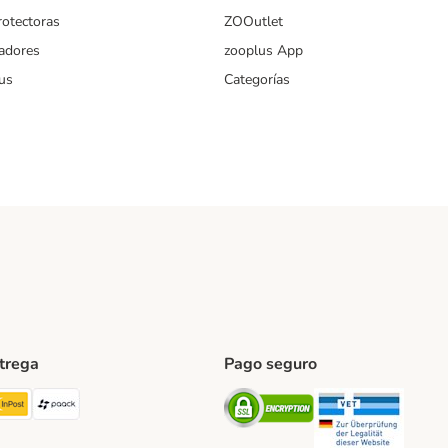
rotectoras
ZOOutlet
iadores
zooplus App
us
Categorías
ntrega
Pago seguro
ping Method
TExpress Shipping Method
InPost Shipping Method
paack Shipping Method
Security
Securit