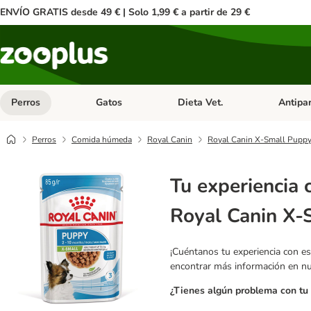
ENVÍO GRATIS desde 49 € | Solo 1,99 € a partir de 29 €
Perros
Gatos
Dieta Vet.
Antipar
Menú de categoria abierto: Perros
Menú de categoria abierto: Gatos
Menú de ca
Perros
Comida húmeda
Royal Canin
Royal Canin X-Small Puppy
Tu experiencia 
Royal Canin X-
¡Cuéntanos tu experiencia con es
encontrar más información en n
¿Tienes algún problema con tu 