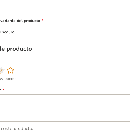
variante del producto
*
y seguro
de producto
y bueno
n
*