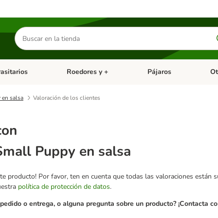
Buscar
productos
asitarios
Roedores y +
Pájaros
Ot
tegoria abierto: Dieta Vet.
Menú de categoria abierto: Antiparasitarios
Menú de categoria abierto
Menú 
 en salsa
Valoración de los clientes
con
Small Puppy en salsa
te producto! Por favor, ten en cuenta que todas las valoraciones están 
uestra
política de protección de datos
.
pedido o entrega, o alguna pregunta sobre un producto? ¡Contacta con