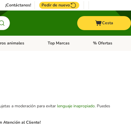
¡Contáctanos!
Pedir de nuevo
Cesta
ros animales
Top Marcas
% Ofertas
: Roedores y +
de categoria abierto: Pájaros
Menú de categoria abierto: Otros animales
Menú de categoria abie
sujetas a moderación para evitar
lenguaje inapropiado
. Puedes
 Atención al Cliente!