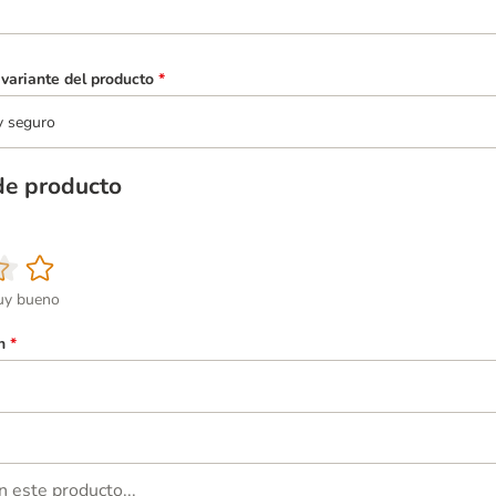
variante del producto
*
y seguro
de producto
y bueno
n
*