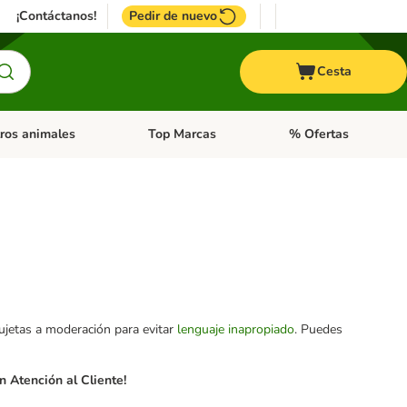
¡Contáctanos!
Pedir de nuevo
Cesta
ros animales
Top Marcas
% Ofertas
: Roedores y +
de categoria abierto: Pájaros
Menú de categoria abierto: Otros animales
Menú de categoria abie
sujetas a moderación para evitar
lenguaje inapropiado
. Puedes
 Atención al Cliente!