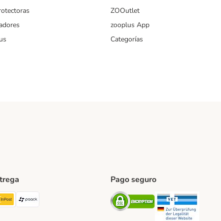
rotectoras
ZOOutlet
iadores
zooplus App
us
Categorías
ntrega
Pago seguro
ping Method
TExpress Shipping Method
InPost Shipping Method
paack Shipping Method
Security
Securit