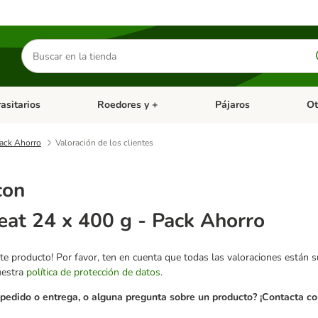
Buscar
productos
asitarios
Roedores y +
Pájaros
Ot
tegoria abierto: Dieta Vet.
Menú de categoria abierto: Antiparasitarios
Menú de categoria abierto
Menú 
Pack Ahorro
Valoración de los clientes
con
eat 24 x 400 g - Pack Ahorro
te producto! Por favor, ten en cuenta que todas las valoraciones están 
uestra
política de protección de datos
.
pedido o entrega, o alguna pregunta sobre un producto? ¡Contacta con