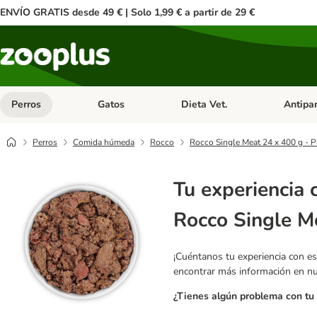
ENVÍO GRATIS desde 49 € | Solo 1,99 € a partir de 29 €
Perros
Gatos
Dieta Vet.
Antipar
Menú de categoria abierto: Perros
Menú de categoria abierto: Gatos
Menú de ca
Perros
Comida húmeda
Rocco
Rocco Single Meat 24 x 400 g - 
Tu experiencia 
Rocco Single M
¡Cuéntanos tu experiencia con es
encontrar más información en n
¿Tienes algún problema con tu 