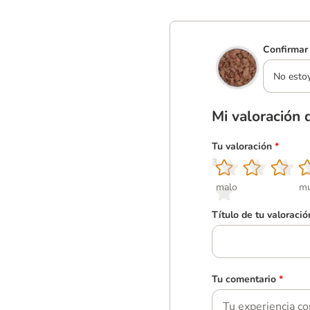
Confirmar 
No esto
Mi valoración 
Tu valoración
*
1
2
3
4
5
malo
mu
Título de tu valoració
Tu comentario
*