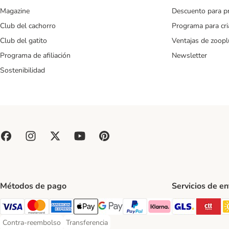
Magazine
Descuento para p
Club del cachorro
Programa para cr
Club del gatito
Ventajas de zoopl
Programa de afiliación
Newsletter
Sostenibilidad
Métodos de pago
Servicios de e
GLS Ship
CT
Visa Payment Method
Mastercard Payment Method
American Express Payment Method
Apple Pay Payment Method
Google Pay Payment Method
PayPal Payment Method
Klarna Payment Method
Contra-reembolso
Transferencia
Contra-reembolso Payment Method
Transferencia Payment Method