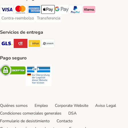
Visa Payment Method
Mastercard Payment Method
American Express Payment Method
Apple Pay Payment Method
Google Pay Payment Method
PayPal Payment Method
Klarna Payment Method
Contra-reembolso
Transferencia
Contra-reembolso Payment Method
Transferencia Payment Method
Servicios de entrega
GLS Shipping Method
CTTExpress Shipping Method
InPost Shipping Method
paack Shipping Method
Pago seguro
Security
Security
Quiénes somos
Empleo
Corporate Website
Aviso Legal
Condiciones comerciales generales
DSA
Formulario de desistimiento
Contacto