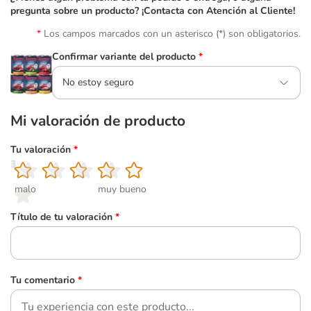
pregunta sobre un producto? ¡Contacta con Atención al Cliente!
Los campos marcados con un asterisco (*) son obligatorios.
Confirmar variante del producto
*
No estoy seguro
Mi valoración de producto
Tu valoración
*
1
2
3
4
5
malo
muy bueno
Título de tu valoración
*
Tu comentario
*