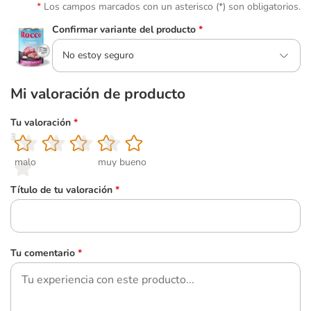
Los campos marcados con un asterisco (*) son obligatorios.
Confirmar variante del producto
*
No estoy seguro
Mi valoración de producto
Tu valoración
*
1
2
3
4
5
malo
muy bueno
Título de tu valoración
*
Tu comentario
*