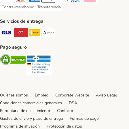
Visa Payment Method
Mastercard Payment Method
American Express Payment Method
Apple Pay Payment Method
Google Pay Payment Method
PayPal Payment Method
Klarna Payment Method
Contra-reembolso
Transferencia
Contra-reembolso Payment Method
Transferencia Payment Method
Servicios de entrega
GLS Shipping Method
CTTExpress Shipping Method
InPost Shipping Method
paack Shipping Method
Pago seguro
Security
Security
Quiénes somos
Empleo
Corporate Website
Aviso Legal
Condiciones comerciales generales
DSA
Formulario de desistimiento
Contacto
Gastos de envío y plazo de entrega
Formas de pago
Programa de afiliación
Protección de datos