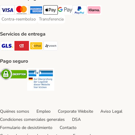
Visa Payment Method
Mastercard Payment Method
American Express Payment Method
Apple Pay Payment Method
Google Pay Payment Method
PayPal Payment Method
Klarna Payment Method
Contra-reembolso
Transferencia
Contra-reembolso Payment Method
Transferencia Payment Method
Servicios de entrega
GLS Shipping Method
CTTExpress Shipping Method
InPost Shipping Method
paack Shipping Method
Pago seguro
Security
Security
Quiénes somos
Empleo
Corporate Website
Aviso Legal
Condiciones comerciales generales
DSA
Formulario de desistimiento
Contacto