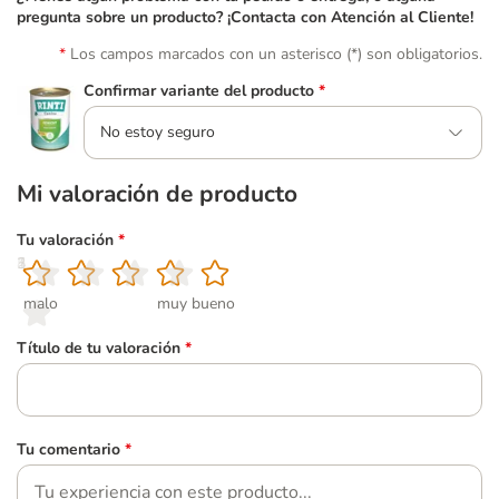
pregunta sobre un producto? ¡Contacta con Atención al Cliente!
Los campos marcados con un asterisco (*) son obligatorios.
Confirmar variante del producto
*
No estoy seguro
Mi valoración de producto
Tu valoración
*
1
2
3
4
5
malo
muy bueno
Título de tu valoración
*
Tu comentario
*