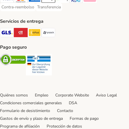
Visa Payment Method
Mastercard Payment Method
American Express Payment Method
Apple Pay Payment Method
Google Pay Payment Method
PayPal Payment Method
Klarna Payment Method
Contra-reembolso
Transferencia
Contra-reembolso Payment Method
Transferencia Payment Method
Servicios de entrega
GLS Shipping Method
CTTExpress Shipping Method
InPost Shipping Method
paack Shipping Method
Pago seguro
Security
Security
Quiénes somos
Empleo
Corporate Website
Aviso Legal
Condiciones comerciales generales
DSA
Formulario de desistimiento
Contacto
Gastos de envío y plazo de entrega
Formas de pago
Programa de afiliación
Protección de datos