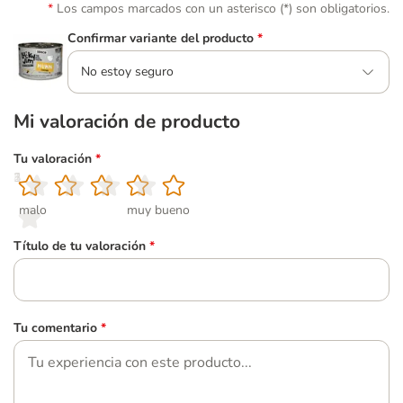
Los campos marcados con un asterisco (*) son obligatorios.
Confirmar variante del producto
*
No estoy seguro
Mi valoración de producto
Tu valoración
*
1
2
3
4
5
malo
muy bueno
Título de tu valoración
*
Tu comentario
*