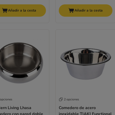
Añadir a la cesta
Añadir a la cesta
 opciones
2 opciones
ern Living Lhasa
Comedero de acero
edero con pared doble
inoxidable TIAKI Functional