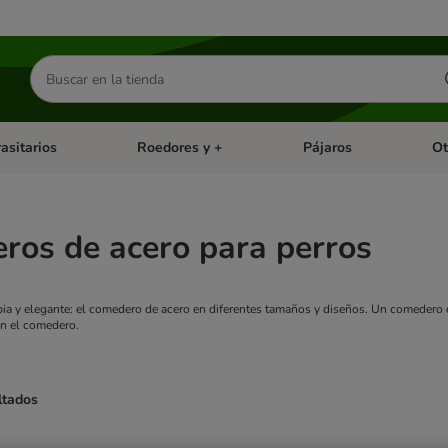
Buscar
productos
asitarios
Roedores y +
Pájaros
Ot
tegoria abierto: Dieta Vet.
Menú de categoria abierto: Antiparasitarios
Menú de categoria abierto
Menú 
ros de acero para perros
ia y elegante: el comedero de acero en diferentes tamaños y diseños. Un comedero de
en el comedero.
ltados
ve been changed