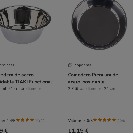
 opciones
2 opciones
edero de acero
Comedero Premium de
idable TIAKI Functional
acero inoxidable
 ml, 21 cm de diámetro
2,7 litros, diámetro 24 cm
ar: 4.4/5
Valorar: 4.6/5
(
22
)
(
204
)
9 €
11,19 €