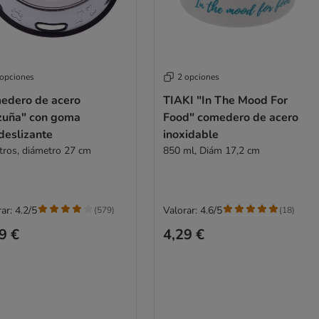
 opciones
2 opciones
edero de acero
TIAKI "In The Mood For
zuña" con goma
Food" comedero de acero
deslizante
inoxidable
itros, diámetro 27 cm
850 ml, Diám 17,2 cm
ar: 4.2/5
Valorar: 4.6/5
(
579
)
(
18
)
9 €
4,29 €