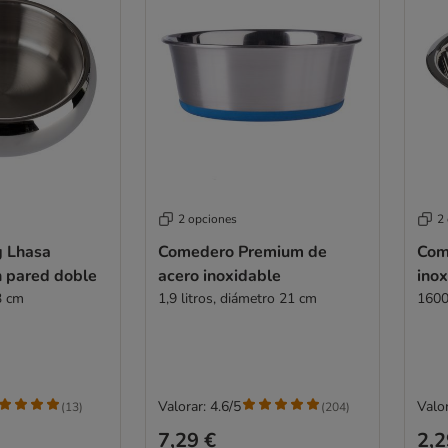
2 opciones
2
g Lhasa
Comedero Premium de
Com
 pared doble
acero inoxidable
inox
3 cm
1,9 litros, diámetro 21 cm
1600
Valorar: 4.6/5
Valor
(
13
)
(
204
)
7,29 €
2,2