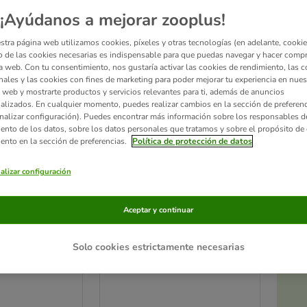
¡Ayúdanos a mejorar zooplus!
stra página web utilizamos cookies, píxeles y otras tecnologías (en adelante, cookies
 de las cookies necesarias es indispensable para que puedas navegar y hacer comp
a web. Con tu consentimiento, nos gustaría activar las cookies de rendimiento, las c
nales y las cookies con fines de marketing para poder mejorar tu experiencia en nues
 web y mostrarte productos y servicios relevantes para ti, además de anuncios
alizados. En cualquier momento, puedes realizar cambios en la sección de preferenc
nalizar configuración). Puedes encontrar más información sobre los responsables d
iento de los datos, sobre los datos personales que tratamos y sobre el propósito de 
iento en la sección de preferencias.
Política de protección de datos
alizar configuración
Ac
a
Comedero doble de acero
able con 2
Aceptar y continuar
con soporte
 acero
2 x 0,35 l, diámetro 13 cm
Solo cookies estrictamente necesarias
tro 21 cm, hasta