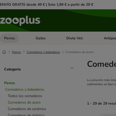
ENVÍO GRATIS desde 49 € | Solo 1,99 € a partir de 29 €
Perros
Gatos
Dieta Vet.
Antipar
Menú de categoria abierto: Perros
Menú de categoria abierto: Gatos
Menú de ca
Perros
Comederos y bebederos
Comederos de acero
Comede
Categoría
La solución más limp
Perros
sedimentos se fijen 
Comederos y bebederos
Todos los comederos
Comederos de acero
1 - 29 de 29 resu
Comederos de cerámica
Comederos de plástico
product items ha