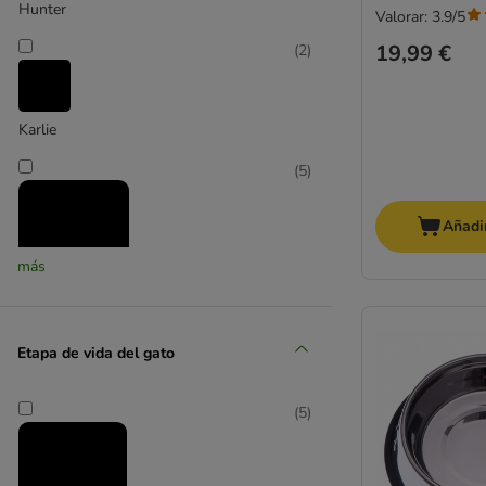
Hunter
Valorar: 3.9/5
19,99 €
(
2
)
Karlie
(
5
)
Añadir
más
Modern Living
(
2
)
Etapa de vida del gato
(
5
)
savic
(
6
)