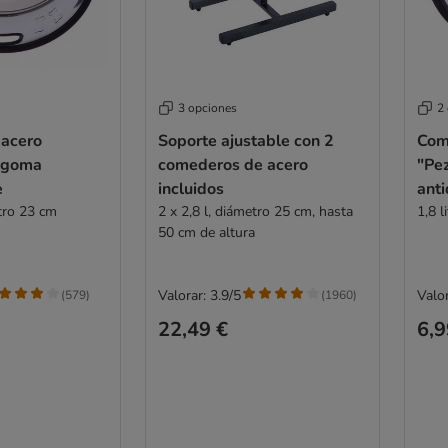
3 opciones
2
acero
Soporte ajustable con 2
Com
 goma
comederos de acero
"Pe
e
incluidos
anti
etro 23 cm
2 x 2,8 l, diámetro 25 cm, hasta
1,8 l
50 cm de altura
Valorar: 3.9/5
Valor
(
579
)
(
1960
)
22,49 €
6,9