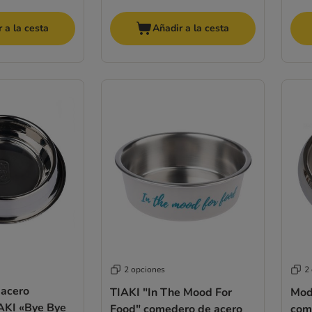
 a la cesta
Añadir a la cesta
2 opciones
2
acero
TIAKI "In The Mood For
Mod
IAKI «Bye Bye
Food" comedero de acero
com