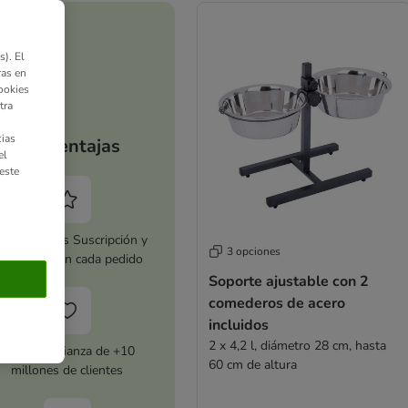
). El
ras en
ookies
tra
ias
Tus ventajas
el
este
tiva zooplus Suscripción y
3 opciones
horra 5 % en cada pedido
Soporte ajustable con 2
comederos de acero
incluidos
2 x 4,2 l, diámetro 28 cm, hasta
Con la confianza de +10
60 cm de altura
millones de clientes