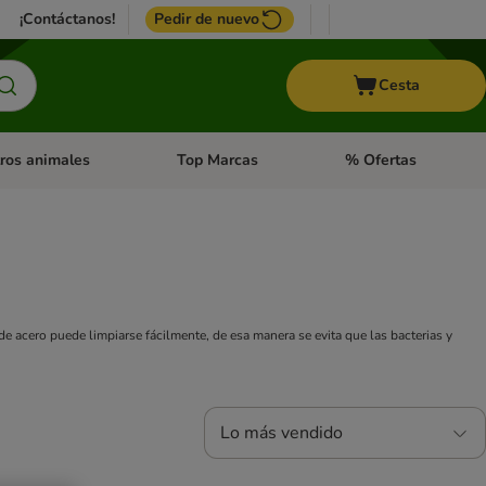
¡Contáctanos!
Pedir de nuevo
Cesta
ros animales
Top Marcas
% Ofertas
: Roedores y +
de categoria abierto: Pájaros
Menú de categoria abierto: Otros animales
Menú de categoria abie
 acero puede limpiarse fácilmente, de esa manera se evita que las bacterias y
Lo más vendido