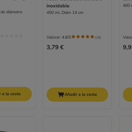
inoxidable
400 
 de diámetro
450 ml, Diám 14 cm
Valorar: 4.6/5
Valor
(
18
)
3,79 €
9,9
 a la cesta
Añadir a la cesta