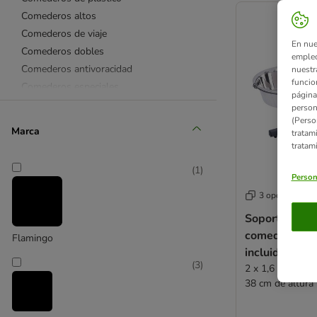
Comederos altos
Comederos de viaje
En nue
Comederos dobles
empleo
Comederos antivoracidad
nuestr
funcio
Comederos especiales
página
Comederos automáticos
person
(Perso
Fuentes y bebederos
Marca
tratam
Interactivos y tolvas
tratam
🏆Los mejores accesorios de
(
1
)
alimentación
Person
Alfombrillas para comederos
3 opciones
Soportes para comederos
Soporte ajust
Contenedores para pienso
comederos de
Flamingo
Drinkwell
incluidos
Trixie
(
3
)
2 x 1,6 l, diáme
38 cm de altura