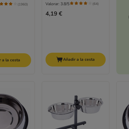
Valorar: 3.8/5
(
64
)
(
1960
)
4,19 €
Añadir a la cesta
 a la cesta