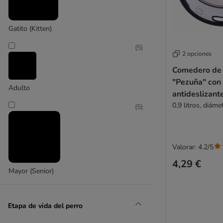
TIAKI
Gatito (Kitten)
(
5
)
2 opciones
Comedero de 
"Pezuña" con
Adulto
antideslizant
0,9 litros, diám
(
5
)
Valorar: 4.2/5
4,29 €
Mayor (Senior)
Etapa de vida del perro