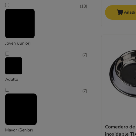
(
13
)
Añadir
Joven (Junior)
(
7
)
Adulto
(
7
)
Comedero de 
Mayor (Senior)
inoxidable T