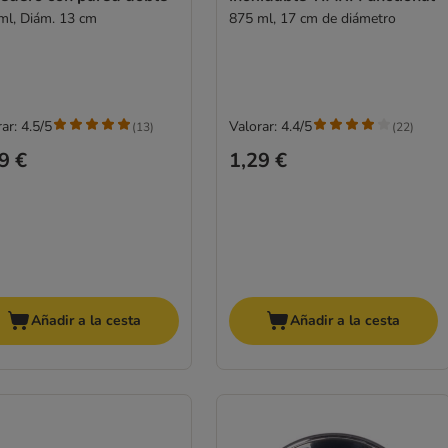
ml, Diám. 13 cm
875 ml, 17 cm de diámetro
ar: 4.5/5
Valorar: 4.4/5
(
13
)
(
22
)
9 €
1,29 €
Añadir a la cesta
Añadir a la cesta