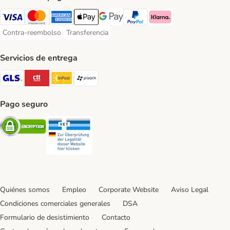
Visa Payment Method
Mastercard Payment Method
American Express Payment Method
Apple Pay Payment Method
Google Pay Payment Method
PayPal Payment Method
Klarna Payment Method
Contra-reembolso
Transferencia
Contra-reembolso Payment Method
Transferencia Payment Method
Servicios de entrega
GLS Shipping Method
CTTExpress Shipping Method
InPost Shipping Method
paack Shipping Method
Pago seguro
Security
Security
Quiénes somos
Empleo
Corporate Website
Aviso Legal
Condiciones comerciales generales
DSA
Formulario de desistimiento
Contacto