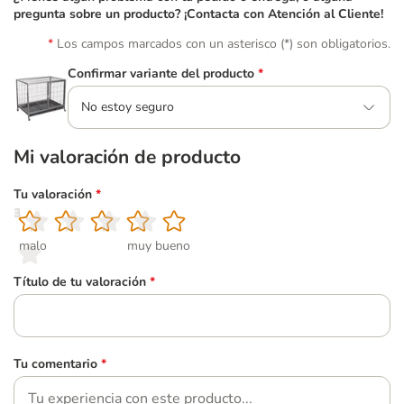
pregunta sobre un producto? ¡Contacta con Atención al Cliente!
Los campos marcados con un asterisco (*) son obligatorios.
Confirmar variante del producto
*
No estoy seguro
Mi valoración de producto
Tu valoración
*
1
2
3
4
5
malo
muy bueno
Título de tu valoración
*
Tu comentario
*