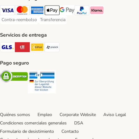
Visa Payment Method
Mastercard Payment Method
American Express Payment Method
Apple Pay Payment Method
Google Pay Payment Method
PayPal Payment Method
Klarna Payment Method
Contra-reembolso
Transferencia
Contra-reembolso Payment Method
Transferencia Payment Method
Servicios de entrega
GLS Shipping Method
CTTExpress Shipping Method
InPost Shipping Method
paack Shipping Method
Pago seguro
Security
Security
Quiénes somos
Empleo
Corporate Website
Aviso Legal
Condiciones comerciales generales
DSA
Formulario de desistimiento
Contacto