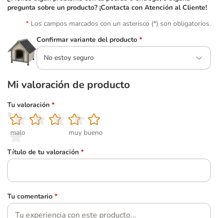
pregunta sobre un producto? ¡Contacta con Atención al Cliente!
Los campos marcados con un asterisco (*) son obligatorios.
Confirmar variante del producto
*
No estoy seguro
Mi valoración de producto
Tu valoración
*
1
2
3
4
5
malo
muy bueno
Título de tu valoración
*
Tu comentario
*