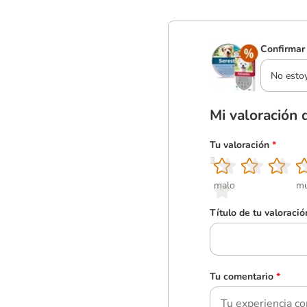
Confirmar 
No esto
Mi valoración 
Tu valoración
*
1
2
3
4
5
malo
mu
Título de tu valoració
Tu comentario
*