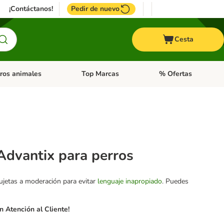
¡Contáctanos!
Pedir de nuevo
Cesta
ros animales
Top Marcas
% Ofertas
: Roedores y +
de categoria abierto: Pájaros
Menú de categoria abierto: Otros animales
Menú de categoria abie
 Advantix para perros
sujetas a moderación para evitar
lenguaje inapropiado
. Puedes
 Atención al Cliente!