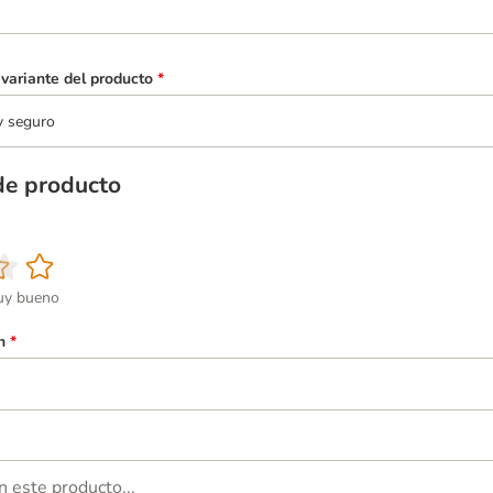
variante del producto
*
y seguro
de producto
y bueno
n
*