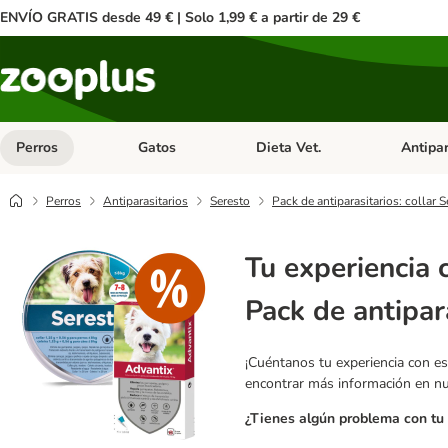
ENVÍO GRATIS desde 49 € | Solo 1,99 € a partir de 29 €
Perros
Gatos
Dieta Vet.
Antipar
Menú de categoria abierto: Perros
Menú de categoria abierto: Gatos
Menú de ca
Perros
Antiparasitarios
Seresto
Pack de antiparasitarios: collar 
Tu experiencia 
Pack de antipar
¡Cuéntanos tu experiencia con es
encontrar más información en n
¿Tienes algún problema con tu 