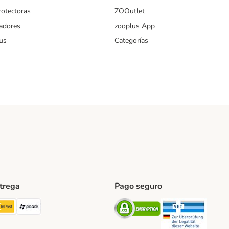
rotectoras
ZOOutlet
iadores
zooplus App
us
Categorías
ntrega
Pago seguro
ping Method
TExpress Shipping Method
InPost Shipping Method
paack Shipping Method
Security
Securit