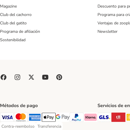
Magazine
Descuento para p
Club del cachorro
Programa para cr
Club del gatito
Ventajas de zoopl
Programa de afiliación
Newsletter
Sostenibilidad
Métodos de pago
Servicios de e
GLS Ship
CT
Visa Payment Method
Mastercard Payment Method
American Express Payment Method
Apple Pay Payment Method
Google Pay Payment Method
PayPal Payment Method
Klarna Payment Method
Contra-reembolso
Transferencia
Contra-reembolso Payment Method
Transferencia Payment Method