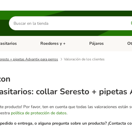
Buscar
productos
asitarios
Roedores y +
Pájaros
Ot
tegoria abierto: Dieta Vet.
Menú de categoria abierto: Antiparasitarios
Menú de categoria abierto
Menú 
Seresto + pipetas Advantix para perros
Valoración de los clientes
con
asitarios: collar Seresto + pipetas
te producto! Por favor, ten en cuenta que todas las valoraciones están 
uestra
política de protección de datos
.
pedido o entrega, o alguna pregunta sobre un producto? ¡Contacta con