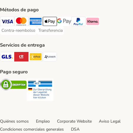
Métodos de pago
Visa Payment Method
Mastercard Payment Method
American Express Payment Method
Apple Pay Payment Method
Google Pay Payment Method
PayPal Payment Method
Klarna Payment Method
Contra-reembolso
Transferencia
Contra-reembolso Payment Method
Transferencia Payment Method
Servicios de entrega
GLS Shipping Method
CTTExpress Shipping Method
InPost Shipping Method
paack Shipping Method
Pago seguro
Security
Security
Quiénes somos
Empleo
Corporate Website
Aviso Legal
Condiciones comerciales generales
DSA