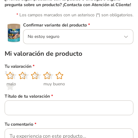
pregunta sobre un producto? ¡Contacta con Atención al Cliente!
Los campos marcados con un asterisco (*) son obligatorios.
Confirmar variante del producto
*
No estoy seguro
Mi valoración de producto
Tu valoración
*
1
2
3
4
5
malo
muy bueno
Título de tu valoración
*
Tu comentario
*