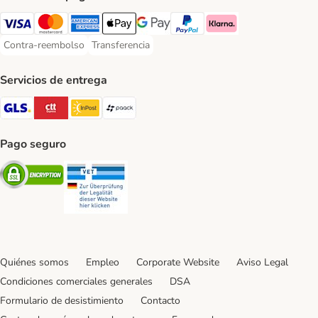
Visa Payment Method
Mastercard Payment Method
American Express Payment Method
Apple Pay Payment Method
Google Pay Payment Method
PayPal Payment Method
Klarna Payment Method
Contra-reembolso
Transferencia
Contra-reembolso Payment Method
Transferencia Payment Method
Servicios de entrega
GLS Shipping Method
CTTExpress Shipping Method
InPost Shipping Method
paack Shipping Method
Pago seguro
Security
Security
Quiénes somos
Empleo
Corporate Website
Aviso Legal
Condiciones comerciales generales
DSA
Formulario de desistimiento
Contacto