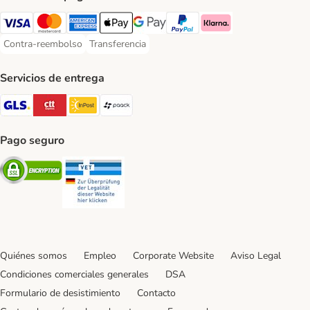
Visa Payment Method
Mastercard Payment Method
American Express Payment Method
Apple Pay Payment Method
Google Pay Payment Method
PayPal Payment Method
Klarna Payment Method
Contra-reembolso
Transferencia
Contra-reembolso Payment Method
Transferencia Payment Method
Servicios de entrega
GLS Shipping Method
CTTExpress Shipping Method
InPost Shipping Method
paack Shipping Method
Pago seguro
Security
Security
Quiénes somos
Empleo
Corporate Website
Aviso Legal
Condiciones comerciales generales
DSA
Formulario de desistimiento
Contacto