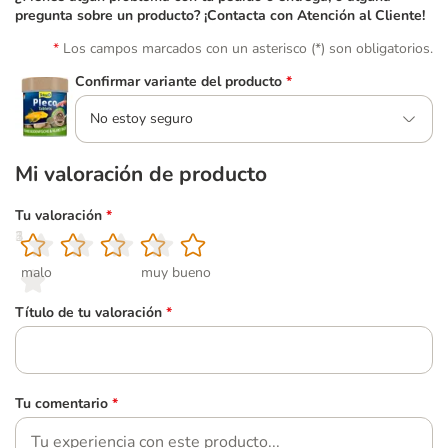
pregunta sobre un producto? ¡Contacta con Atención al Cliente!
Los campos marcados con un asterisco (*) son obligatorios.
Confirmar variante del producto
*
No estoy seguro
Mi valoración de producto
Tu valoración
*
1
2
3
4
5
malo
muy bueno
Título de tu valoración
*
Tu comentario
*