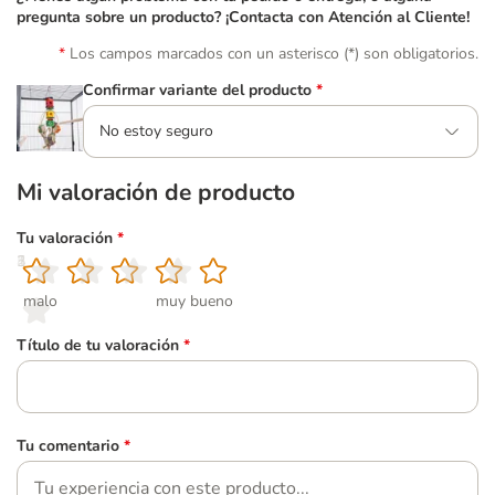
pregunta sobre un producto? ¡Contacta con Atención al Cliente!
Los campos marcados con un asterisco (*) son obligatorios.
Confirmar variante del producto
*
No estoy seguro
Mi valoración de producto
Tu valoración
*
1
2
3
4
5
malo
muy bueno
Título de tu valoración
*
Tu comentario
*