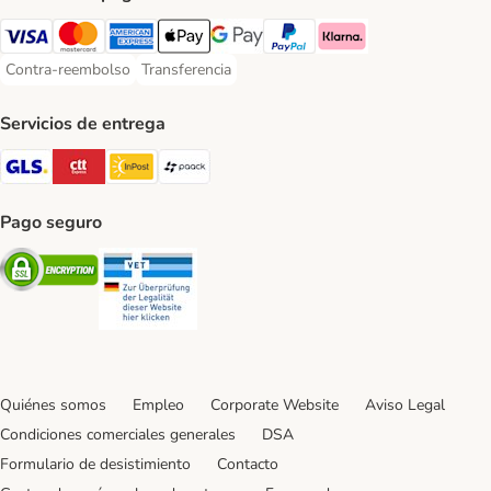
Visa Payment Method
Mastercard Payment Method
American Express Payment Method
Apple Pay Payment Method
Google Pay Payment Method
PayPal Payment Method
Klarna Payment Method
Contra-reembolso
Transferencia
Contra-reembolso Payment Method
Transferencia Payment Method
Servicios de entrega
GLS Shipping Method
CTTExpress Shipping Method
InPost Shipping Method
paack Shipping Method
Pago seguro
Security
Security
Quiénes somos
Empleo
Corporate Website
Aviso Legal
Condiciones comerciales generales
DSA
Formulario de desistimiento
Contacto