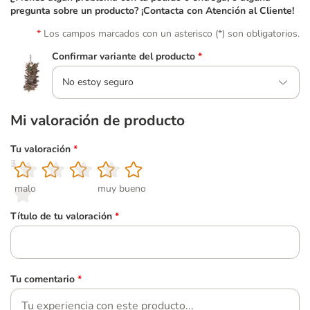
pregunta sobre un producto? ¡Contacta con Atención al Cliente!
Los campos marcados con un asterisco (*) son obligatorios.
Confirmar variante del producto
*
No estoy seguro
Mi valoración de producto
Tu valoración
*
1
2
3
4
5
malo
muy bueno
Título de tu valoración
*
Tu comentario
*