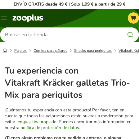
ENVÍO GRATIS desde 49 € | Solo 1,99 € a partir de 29 €
Menú
Buscar
productos
Pájaros
Comida para pájaros
Snacks para periquitos
Vitakraft Kr
Tu experiencia con
Vitakraft Kräcker galletas Trio-
Mix para periquitos
¡Cuéntanos tu experiencia con este producto! Por favor, ten en
cuenta que todas las valoraciones están sujetas a moderación para
evitar
lenguaje inapropiado
. Puedes encontrar más información en
nuestra
política de protección de datos
.
¿Tienes algún problema con tu pedido o entrega, o alguna