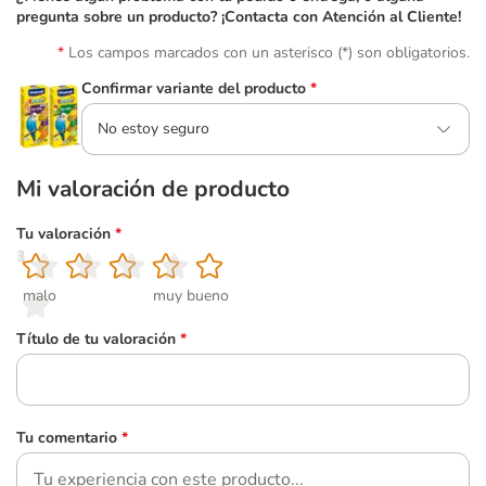
pregunta sobre un producto? ¡Contacta con Atención al Cliente!
Los campos marcados con un asterisco (*) son obligatorios.
Confirmar variante del producto
*
No estoy seguro
Mi valoración de producto
Tu valoración
*
1
2
3
4
5
malo
muy bueno
Título de tu valoración
*
Tu comentario
*