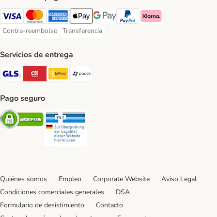
Visa Payment Method
Mastercard Payment Method
American Express Payment Method
Apple Pay Payment Method
Google Pay Payment Method
PayPal Payment Method
Klarna Payment Method
Contra-reembolso
Transferencia
Contra-reembolso Payment Method
Transferencia Payment Method
Servicios de entrega
GLS Shipping Method
CTTExpress Shipping Method
InPost Shipping Method
paack Shipping Method
Pago seguro
Security
Security
Quiénes somos
Empleo
Corporate Website
Aviso Legal
Condiciones comerciales generales
DSA
Formulario de desistimiento
Contacto