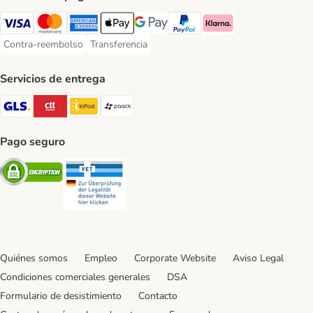
Visa Payment Method
Mastercard Payment Method
American Express Payment Method
Apple Pay Payment Method
Google Pay Payment Method
PayPal Payment Method
Klarna Payment Method
Contra-reembolso
Transferencia
Contra-reembolso Payment Method
Transferencia Payment Method
Servicios de entrega
GLS Shipping Method
CTTExpress Shipping Method
InPost Shipping Method
paack Shipping Method
Pago seguro
Security
Security
Quiénes somos
Empleo
Corporate Website
Aviso Legal
Condiciones comerciales generales
DSA
Formulario de desistimiento
Contacto