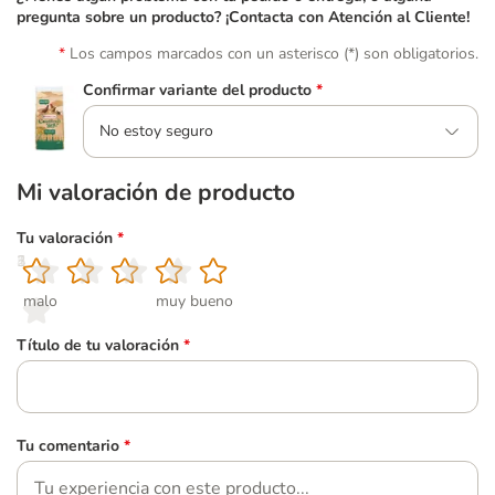
pregunta sobre un producto? ¡Contacta con Atención al Cliente!
Los campos marcados con un asterisco (*) son obligatorios.
Confirmar variante del producto
*
No estoy seguro
Mi valoración de producto
Tu valoración
*
1
2
3
4
5
malo
muy bueno
Título de tu valoración
*
Tu comentario
*