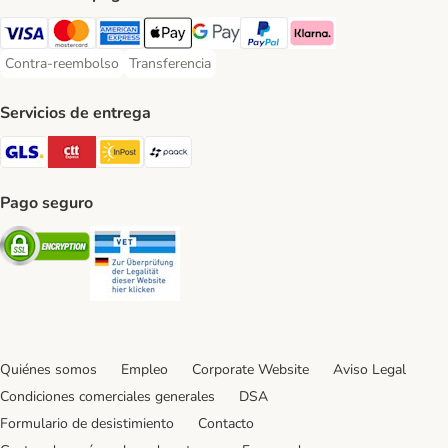
Visa Payment Method
Mastercard Payment Method
American Express Payment Method
Apple Pay Payment Method
Google Pay Payment Method
PayPal Payment Method
Klarna Payment Method
Contra-reembolso
Transferencia
Contra-reembolso Payment Method
Transferencia Payment Method
Servicios de entrega
GLS Shipping Method
CTTExpress Shipping Method
InPost Shipping Method
paack Shipping Method
Pago seguro
Security
Security
Quiénes somos
Empleo
Corporate Website
Aviso Legal
Condiciones comerciales generales
DSA
Formulario de desistimiento
Contacto