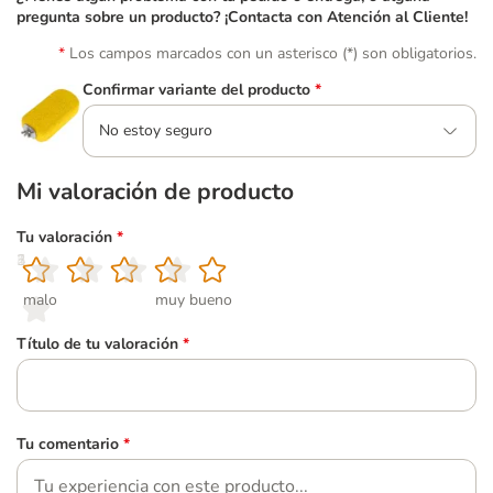
pregunta sobre un producto? ¡Contacta con Atención al Cliente!
Los campos marcados con un asterisco (*) son obligatorios.
Confirmar variante del producto
*
No estoy seguro
Mi valoración de producto
Tu valoración
*
1
2
3
4
5
malo
muy bueno
Título de tu valoración
*
Tu comentario
*