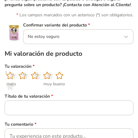
pregunta sobre un producto? ¡Contacta con Atención al Cliente!
Los campos marcados con un asterisco (*) son obligatorios.
Confirmar variante del producto
*
No estoy seguro
Mi valoración de producto
Tu valoración
*
1
2
3
4
5
malo
muy bueno
Título de tu valoración
*
Tu comentario
*