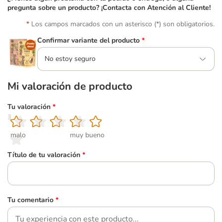
pregunta sobre un producto? ¡Contacta con Atención al Cliente!
Los campos marcados con un asterisco (*) son obligatorios.
Confirmar variante del producto
*
No estoy seguro
Mi valoración de producto
Tu valoración
*
1
2
3
4
5
malo
muy bueno
Título de tu valoración
*
Tu comentario
*