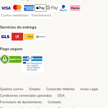
Visa Payment Method
Mastercard Payment Method
American Express Payment Method
Apple Pay Payment Method
Google Pay Payment Method
PayPal Payment Method
Klarna Payment Method
Contra-reembolso
Transferencia
Contra-reembolso Payment Method
Transferencia Payment Method
Servicios de entrega
GLS Shipping Method
CTTExpress Shipping Method
InPost Shipping Method
paack Shipping Method
Pago seguro
Security
Security
Quiénes somos
Empleo
Corporate Website
Aviso Legal
Condiciones comerciales generales
DSA
Formulario de desistimiento
Contacto