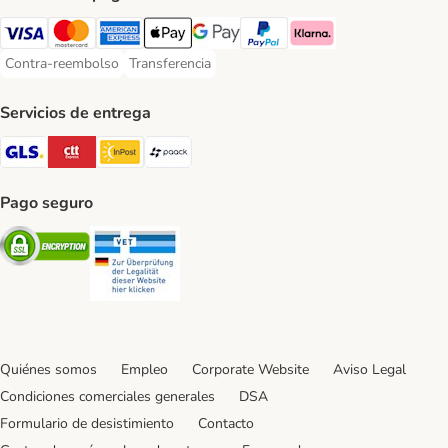
Visa Payment Method
Mastercard Payment Method
American Express Payment Method
Apple Pay Payment Method
Google Pay Payment Method
PayPal Payment Method
Klarna Payment Method
Contra-reembolso
Transferencia
Contra-reembolso Payment Method
Transferencia Payment Method
Servicios de entrega
GLS Shipping Method
CTTExpress Shipping Method
InPost Shipping Method
paack Shipping Method
Pago seguro
Security
Security
Quiénes somos
Empleo
Corporate Website
Aviso Legal
Condiciones comerciales generales
DSA
Formulario de desistimiento
Contacto