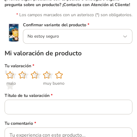
pregunta sobre un producto? ¡Contacta con Atención al Cliente!
Los campos marcados con un asterisco (*) son obligatorios.
Confirmar variante del producto
*
No estoy seguro
Mi valoración de producto
Tu valoración
*
1
2
3
4
5
malo
muy bueno
Título de tu valoración
*
Tu comentario
*