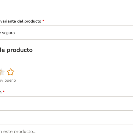
variante del producto
*
y seguro
de producto
y bueno
n
*