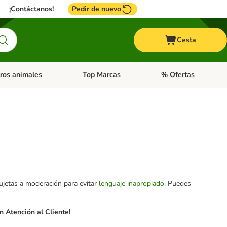
¡Contáctanos!
Pedir de nuevo
Cesta
ros animales
Top Marcas
% Ofertas
: Roedores y +
de categoria abierto: Pájaros
Menú de categoria abierto: Otros animales
Menú de categoria abie
sujetas a moderación para evitar
lenguaje inapropiado
. Puedes
 Atención al Cliente!