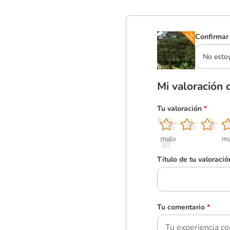
Confirmar 
No esto
Mi valoración 
Tu valoración
*
1
2
3
4
5
malo
mu
Título de tu valoració
Tu comentario
*