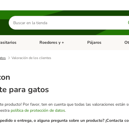
Buscar
productos
asitarios
Roedores y +
Pájaros
Ot
tegoria abierto: Dieta Vet.
Menú de categoria abierto: Antiparasitarios
Menú de categoria abierto
Menú 
atos
Valoración de los clientes
con
te para gatos
te producto! Por favor, ten en cuenta que todas las valoraciones están 
uestra
política de protección de datos
.
pedido o entrega, o alguna pregunta sobre un producto? ¡Contacta con