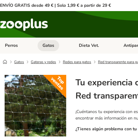
ENVÍO GRATIS desde 49 € | Solo 1,99 € a partir de 29 €
Perros
Gatos
Dieta Vet.
Antipar
Menú de categoria abierto: Perros
Menú de categoria abierto: Gatos
Menú de ca
Gatos
Gateras y redes
Redes para gatos
Red transparente para g
Tu experiencia 
Red transparen
¡Cuéntanos tu experiencia con es
encontrar más información en n
¿Tienes algún problema con tu 