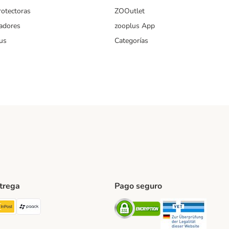
rotectoras
ZOOutlet
iadores
zooplus App
us
Categorías
ntrega
Pago seguro
ping Method
TExpress Shipping Method
InPost Shipping Method
paack Shipping Method
Security
Securit