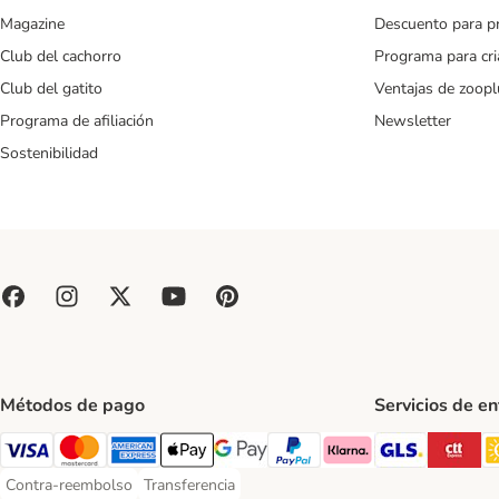
Magazine
Descuento para p
Club del cachorro
Programa para cr
Club del gatito
Ventajas de zoopl
Programa de afiliación
Newsletter
Sostenibilidad
Métodos de pago
Servicios de e
GLS Ship
CT
Visa Payment Method
Mastercard Payment Method
American Express Payment Method
Apple Pay Payment Method
Google Pay Payment Method
PayPal Payment Method
Klarna Payment Method
Contra-reembolso
Transferencia
Contra-reembolso Payment Method
Transferencia Payment Method