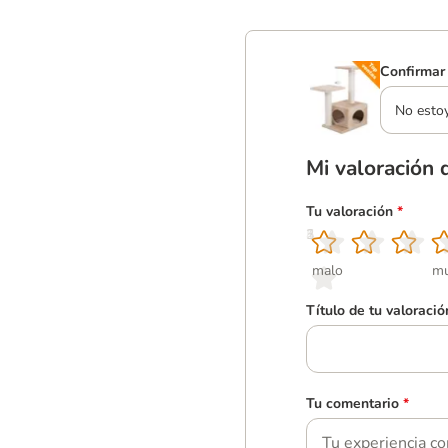
Confirmar 
No esto
Mi valoración 
Tu valoración
*
1
2
3
4
5
malo
mu
Título de tu valoració
Tu comentario
*