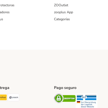
rotectoras
ZOOutlet
iadores
zooplus App
us
Categorías
ntrega
Pago seguro
ping Method
TExpress Shipping Method
InPost Shipping Method
paack Shipping Method
Security
Securit