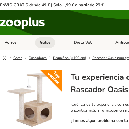
ENVÍO GRATIS desde 49 € | Solo 1,99 € a partir de 29 €
Perros
Gatos
Dieta Vet.
Antipar
Menú de categoria abierto: Perros
Menú de categoria abierto: Gatos
Menú de ca
Gatos
Rascadores
Pequeños (< 100 cm)
Rascador Oasis para ga
Tu experiencia 
Rascador Oasis
¡Cuéntanos tu experiencia con es
encontrar más información en n
¿Tienes algún problema con tu 