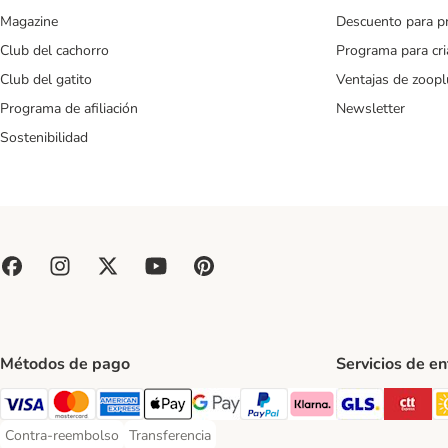
Magazine
Descuento para p
Club del cachorro
Programa para cr
Club del gatito
Ventajas de zoopl
Programa de afiliación
Newsletter
Sostenibilidad
Métodos de pago
Servicios de e
GLS Ship
CT
Visa Payment Method
Mastercard Payment Method
American Express Payment Method
Apple Pay Payment Method
Google Pay Payment Method
PayPal Payment Method
Klarna Payment Method
Contra-reembolso
Transferencia
Contra-reembolso Payment Method
Transferencia Payment Method