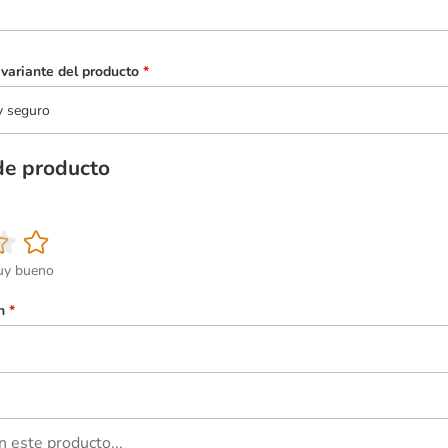
variante del producto
*
y seguro
de producto
y bueno
n
*