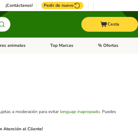
¡Contáctanos!
Pedir de nuevo
Cesta
ros animales
Top Marcas
% Ofertas
: Roedores y +
de categoria abierto: Pájaros
Menú de categoria abierto: Otros animales
Menú de categoria abie
sujetas a moderación para evitar
lenguaje inapropiado
. Puedes
 Atención al Cliente!