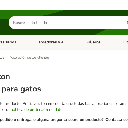
Buscar
productos
asitarios
Roedores y +
Pájaros
Ot
tegoria abierto: Dieta Vet.
Menú de categoria abierto: Antiparasitarios
Menú de categoria abierto
Menú 
tos
Valoración de los clientes
con
 para gatos
te producto! Por favor, ten en cuenta que todas las valoraciones están 
uestra
política de protección de datos
.
pedido o entrega, o alguna pregunta sobre un producto? ¡Contacta con