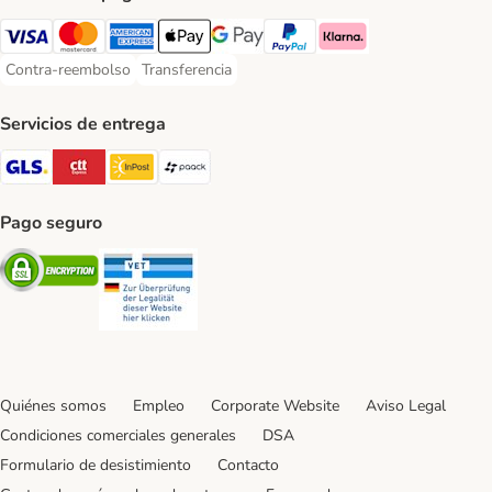
Visa Payment Method
Mastercard Payment Method
American Express Payment Method
Apple Pay Payment Method
Google Pay Payment Method
PayPal Payment Method
Klarna Payment Method
Contra-reembolso
Transferencia
Contra-reembolso Payment Method
Transferencia Payment Method
Servicios de entrega
GLS Shipping Method
CTTExpress Shipping Method
InPost Shipping Method
paack Shipping Method
Pago seguro
Security
Security
Quiénes somos
Empleo
Corporate Website
Aviso Legal
Condiciones comerciales generales
DSA
Formulario de desistimiento
Contacto