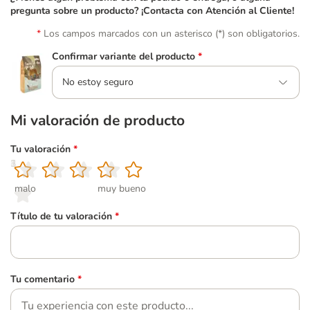
pregunta sobre un producto? ¡Contacta con Atención al Cliente!
Los campos marcados con un asterisco (*) son obligatorios.
Confirmar variante del producto
*
No estoy seguro
Mi valoración de producto
Tu valoración
*
1
2
3
4
5
malo
muy bueno
Título de tu valoración
*
Tu comentario
*