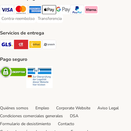
Visa Payment Method
Mastercard Payment Method
American Express Payment Method
Apple Pay Payment Method
Google Pay Payment Method
PayPal Payment Method
Klarna Payment Method
Contra-reembolso
Transferencia
Contra-reembolso Payment Method
Transferencia Payment Method
Servicios de entrega
GLS Shipping Method
CTTExpress Shipping Method
InPost Shipping Method
paack Shipping Method
Pago seguro
Security
Security
Quiénes somos
Empleo
Corporate Website
Aviso Legal
Condiciones comerciales generales
DSA
Formulario de desistimiento
Contacto