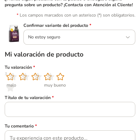
pregunta sobre un producto? ¡Contacta con Atención al Cliente!
Los campos marcados con un asterisco (*) son obligatorios.
Confirmar variante del producto
*
No estoy seguro
Mi valoración de producto
Tu valoración
*
1
2
3
4
5
malo
muy bueno
Título de tu valoración
*
Tu comentario
*