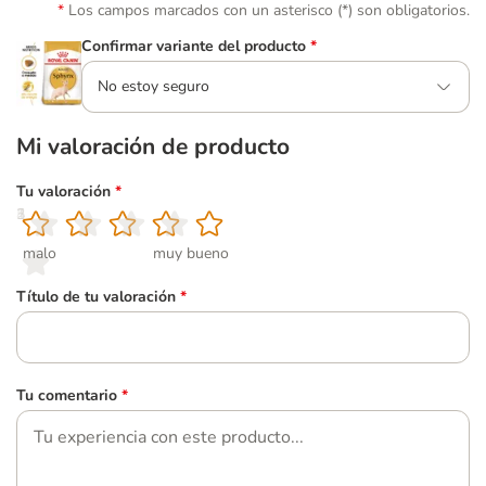
Los campos marcados con un asterisco (*) son obligatorios.
Confirmar variante del producto
*
No estoy seguro
Mi valoración de producto
Tu valoración
*
1
2
3
4
5
malo
muy bueno
Título de tu valoración
*
Tu comentario
*