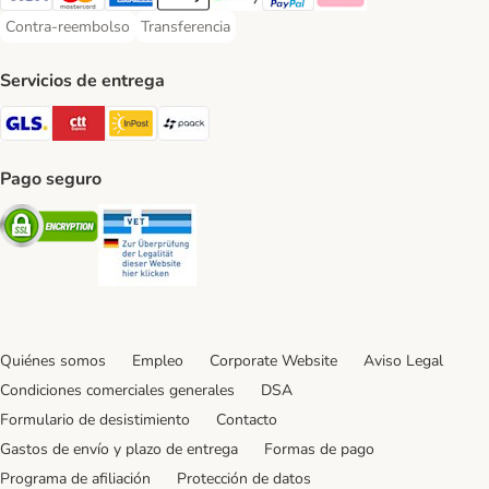
Visa Payment Method
Mastercard Payment Method
American Express Payment Method
Apple Pay Payment Method
Google Pay Payment Method
PayPal Payment Method
Klarna Payment Method
Contra-reembolso
Transferencia
Contra-reembolso Payment Method
Transferencia Payment Method
Servicios de entrega
GLS Shipping Method
CTTExpress Shipping Method
InPost Shipping Method
paack Shipping Method
Pago seguro
Security
Security
Quiénes somos
Empleo
Corporate Website
Aviso Legal
Condiciones comerciales generales
DSA
Formulario de desistimiento
Contacto
Gastos de envío y plazo de entrega
Formas de pago
Programa de afiliación
Protección de datos