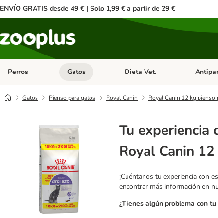
ENVÍO GRATIS desde 49 € | Solo 1,99 € a partir de 29 €
Perros
Gatos
Dieta Vet.
Antipar
Menú de categoria abierto: Perros
Menú de categoria abierto: Gatos
Menú de ca
Gatos
Pienso para gatos
Royal Canin
Royal Canin 12 kg pienso pa
Tu experiencia 
Royal Canin 12 
¡Cuéntanos tu experiencia con es
encontrar más información en n
¿Tienes algún problema con tu 