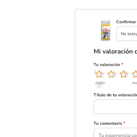
Confirmar 
No esto
Mi valoración 
Tu valoración
*
1
2
3
4
5
malo
mu
Título de tu valoració
Tu comentario
*