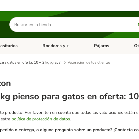
Buscar
productos
asitarios
Roedores y +
Pájaros
Ot
tegoria abierto: Dieta Vet.
Menú de categoria abierto: Antiparasitarios
Menú de categoria abierto
Menú 
ra gatos en oferta: 10 + 2 kg ¡gratis!
Valoración de los clientes
con
kg pienso para gatos en oferta: 10 
te producto! Por favor, ten en cuenta que todas las valoraciones están 
uestra
política de protección de datos
.
pedido o entrega, o alguna pregunta sobre un producto? ¡Contacta con