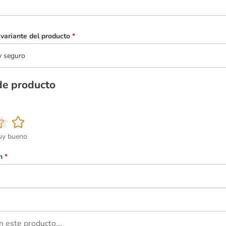
variante del producto
*
y seguro
de producto
y bueno
n
*