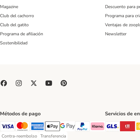
Magazine
Descuento para p
Club del cachorro
Programa para cr
Club del gatito
Ventajas de zoopl
Programa de afiliación
Newsletter
Sostenibilidad
Métodos de pago
Servicios de e
GLS Ship
CT
Visa Payment Method
Mastercard Payment Method
American Express Payment Method
Apple Pay Payment Method
Google Pay Payment Method
PayPal Payment Method
Klarna Payment Method
Contra-reembolso
Transferencia
Contra-reembolso Payment Method
Transferencia Payment Method