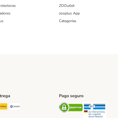
rotectoras
ZOOutlet
iadores
zooplus App
us
Categorías
ntrega
Pago seguro
ping Method
TExpress Shipping Method
InPost Shipping Method
paack Shipping Method
Security
Securit