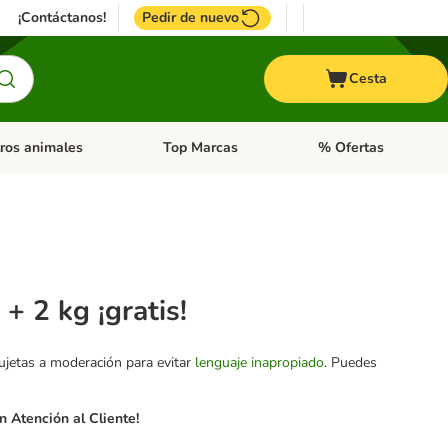
¡Contáctanos!
Pedir de nuevo
Cesta
ros animales
Top Marcas
% Ofertas
: Roedores y +
de categoria abierto: Pájaros
Menú de categoria abierto: Otros animales
Menú de categoria abie
+ 2 kg ¡gratis!
sujetas a moderación para evitar
lenguaje inapropiado
. Puedes
 Atención al Cliente!