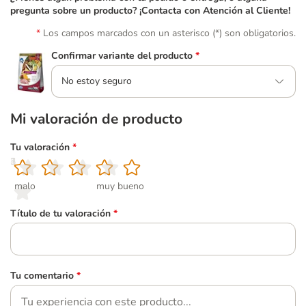
pregunta sobre un producto? ¡Contacta con Atención al Cliente!
Los campos marcados con un asterisco (*) son obligatorios.
Confirmar variante del producto
*
No estoy seguro
Mi valoración de producto
Tu valoración
*
1
2
3
4
5
malo
muy bueno
Título de tu valoración
*
Tu comentario
*