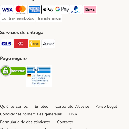
Visa Payment Method
Mastercard Payment Method
American Express Payment Method
Apple Pay Payment Method
Google Pay Payment Method
PayPal Payment Method
Klarna Payment Method
Contra-reembolso
Transferencia
Contra-reembolso Payment Method
Transferencia Payment Method
Servicios de entrega
GLS Shipping Method
CTTExpress Shipping Method
InPost Shipping Method
paack Shipping Method
Pago seguro
Security
Security
Quiénes somos
Empleo
Corporate Website
Aviso Legal
Condiciones comerciales generales
DSA
Formulario de desistimiento
Contacto