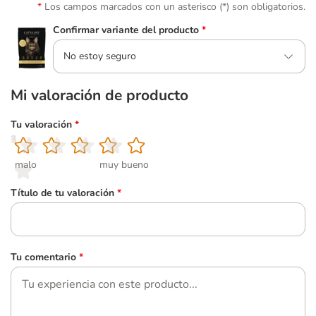
Los campos marcados con un asterisco (*) son obligatorios.
Confirmar variante del producto
*
No estoy seguro
Mi valoración de producto
Tu valoración
*
1
2
3
4
5
malo
muy bueno
Título de tu valoración
*
Tu comentario
*