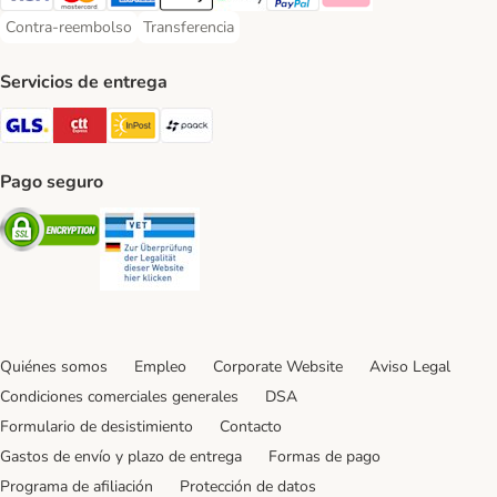
Visa Payment Method
Mastercard Payment Method
American Express Payment Method
Apple Pay Payment Method
Google Pay Payment Method
PayPal Payment Method
Klarna Payment Method
Contra-reembolso
Transferencia
Contra-reembolso Payment Method
Transferencia Payment Method
Servicios de entrega
GLS Shipping Method
CTTExpress Shipping Method
InPost Shipping Method
paack Shipping Method
Pago seguro
Security
Security
Quiénes somos
Empleo
Corporate Website
Aviso Legal
Condiciones comerciales generales
DSA
Formulario de desistimiento
Contacto
Gastos de envío y plazo de entrega
Formas de pago
Programa de afiliación
Protección de datos