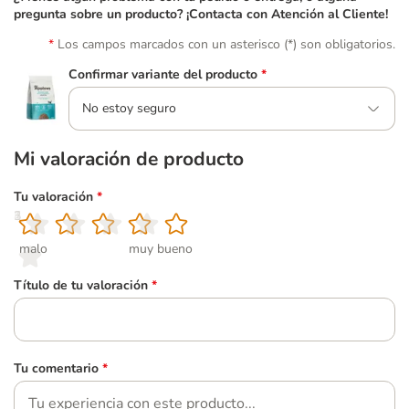
pregunta sobre un producto? ¡Contacta con Atención al Cliente!
Los campos marcados con un asterisco (*) son obligatorios.
Confirmar variante del producto
*
No estoy seguro
Mi valoración de producto
Tu valoración
*
1
2
3
4
5
malo
muy bueno
Título de tu valoración
*
Tu comentario
*