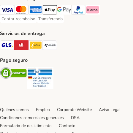
Visa Payment Method
Mastercard Payment Method
American Express Payment Method
Apple Pay Payment Method
Google Pay Payment Method
PayPal Payment Method
Klarna Payment Method
Contra-reembolso
Transferencia
Contra-reembolso Payment Method
Transferencia Payment Method
Servicios de entrega
GLS Shipping Method
CTTExpress Shipping Method
InPost Shipping Method
paack Shipping Method
Pago seguro
Security
Security
Quiénes somos
Empleo
Corporate Website
Aviso Legal
Condiciones comerciales generales
DSA
Formulario de desistimiento
Contacto