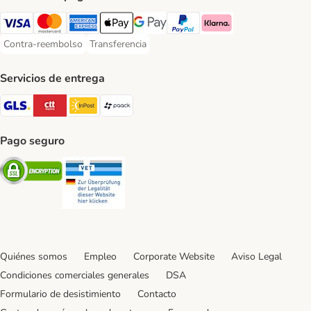
Visa Payment Method
Mastercard Payment Method
American Express Payment Method
Apple Pay Payment Method
Google Pay Payment Method
PayPal Payment Method
Klarna Payment Method
Contra-reembolso
Transferencia
Contra-reembolso Payment Method
Transferencia Payment Method
Servicios de entrega
GLS Shipping Method
CTTExpress Shipping Method
InPost Shipping Method
paack Shipping Method
Pago seguro
Security
Security
Quiénes somos
Empleo
Corporate Website
Aviso Legal
Condiciones comerciales generales
DSA
Formulario de desistimiento
Contacto