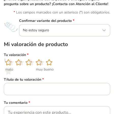
pregunta sobre un producto? ¡Contacta con Atención al Cliente!
Los campos marcados con un asterisco (*) son obligatorios.
Confirmar variante del producto
*
No estoy seguro
Mi valoración de producto
Tu valoración
*
1
2
3
4
5
malo
muy bueno
Título de tu valoración
*
Tu comentario
*