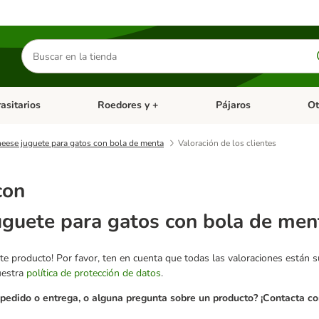
Buscar
productos
asitarios
Roedores y +
Pájaros
Ot
tegoria abierto: Dieta Vet.
Menú de categoria abierto: Antiparasitarios
Menú de categoria abierto
Menú 
eese juguete para gatos con bola de menta
Valoración de los clientes
con
uguete para gatos con bola de men
te producto! Por favor, ten en cuenta que todas las valoraciones están 
uestra
política de protección de datos
.
pedido o entrega, o alguna pregunta sobre un producto? ¡Contacta con