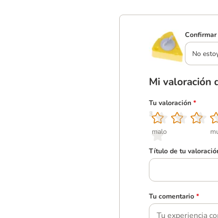
Confirmar 
No esto
Mi valoración 
Tu valoración
*
1
2
3
4
5
malo
mu
Título de tu valoració
Tu comentario
*