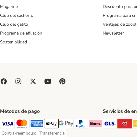
Magazine
Descuento para p
Club del cachorro
Programa para cr
Club del gatito
Ventajas de zoopl
Programa de afiliación
Newsletter
Sostenibilidad
Métodos de pago
Servicios de e
GLS Ship
CT
Visa Payment Method
Mastercard Payment Method
American Express Payment Method
Apple Pay Payment Method
Google Pay Payment Method
PayPal Payment Method
Klarna Payment Method
Contra-reembolso
Transferencia
Contra-reembolso Payment Method
Transferencia Payment Method