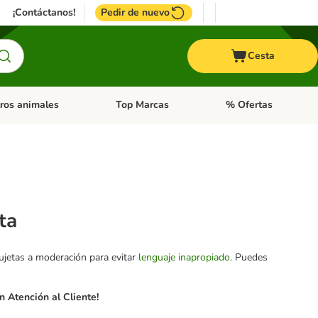
¡Contáctanos!
Pedir de nuevo
Cesta
ros animales
Top Marcas
% Ofertas
: Roedores y +
de categoria abierto: Pájaros
Menú de categoria abierto: Otros animales
Menú de categoria abie
ta
sujetas a moderación para evitar
lenguaje inapropiado
. Puedes
 Atención al Cliente!