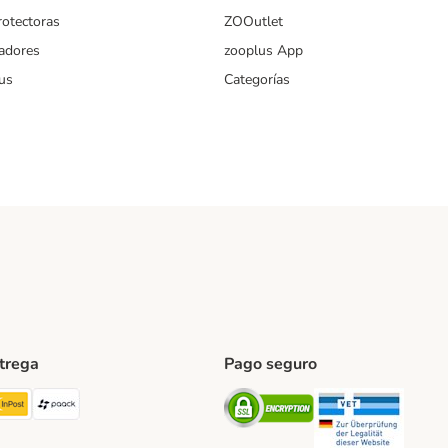
rotectoras
ZOOutlet
iadores
zooplus App
us
Categorías
ntrega
Pago seguro
ping Method
TExpress Shipping Method
InPost Shipping Method
paack Shipping Method
Security
Securit