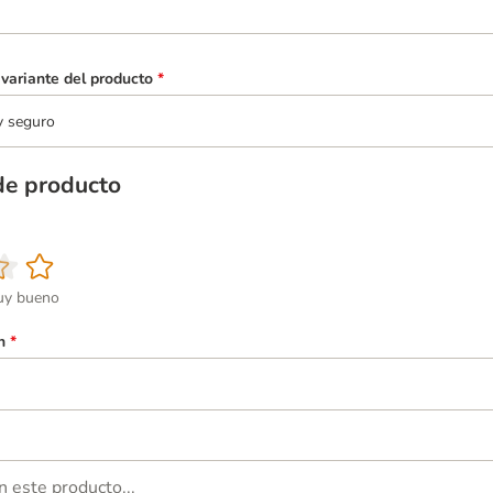
variante del producto
*
y seguro
de producto
y bueno
n
*