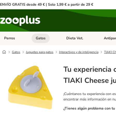
ENVÍO GRATIS desde 49 € | Solo 1,99 € a partir de 29 €
Perros
Gatos
Dieta Vet.
Antipar
Menú de categoria abierto: Perros
Menú de categoria abierto: Gatos
Menú de ca
Gatos
Juguetes para gatos
Interactivos y de inteligencia
TIAKI Ch
Tu experiencia 
TIAKI Cheese j
¡Cuéntanos tu experiencia con es
encontrar más información en n
¿Tienes algún problema con tu 