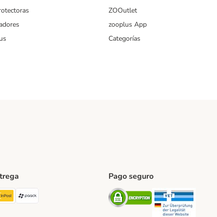
rotectoras
ZOOutlet
iadores
zooplus App
us
Categorías
ntrega
Pago seguro
ping Method
TExpress Shipping Method
InPost Shipping Method
paack Shipping Method
Security
Securit