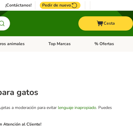
¡Contáctanos!
Pedir de nuevo
Cesta
ros animales
Top Marcas
% Ofertas
: Roedores y +
de categoria abierto: Pájaros
Menú de categoria abierto: Otros animales
Menú de categoria abie
para gatos
sujetas a moderación para evitar
lenguaje inapropiado
. Puedes
 Atención al Cliente!