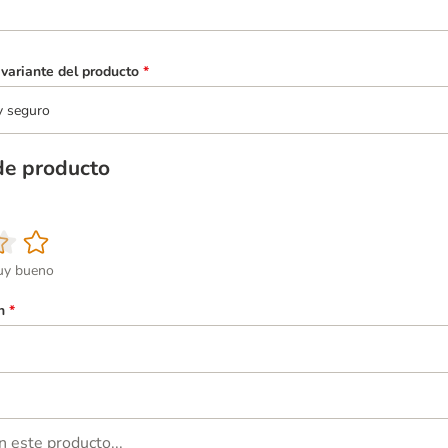
variante del producto
*
y seguro
de producto
y bueno
n
*