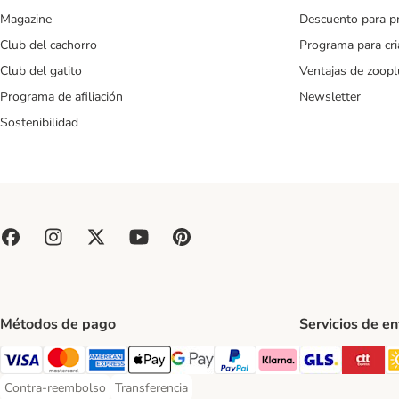
Magazine
Descuento para p
Club del cachorro
Programa para cr
Club del gatito
Ventajas de zoopl
Programa de afiliación
Newsletter
Sostenibilidad
Métodos de pago
Servicios de e
GLS Ship
CT
Visa Payment Method
Mastercard Payment Method
American Express Payment Method
Apple Pay Payment Method
Google Pay Payment Method
PayPal Payment Method
Klarna Payment Method
Contra-reembolso
Transferencia
Contra-reembolso Payment Method
Transferencia Payment Method