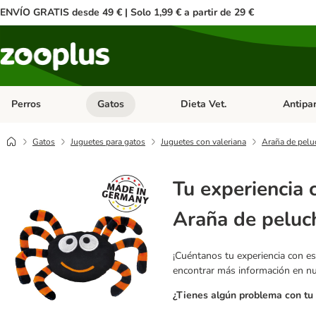
ENVÍO GRATIS desde 49 € | Solo 1,99 € a partir de 29 €
Perros
Gatos
Dieta Vet.
Antipar
Menú de categoria abierto: Perros
Menú de categoria abierto: Gatos
Menú de ca
Gatos
Juguetes para gatos
Juguetes con valeriana
Araña de pelu
Tu experiencia 
Araña de peluc
¡Cuéntanos tu experiencia con es
encontrar más información en n
¿Tienes algún problema con tu 