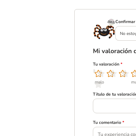
Confirmar 
No esto
Mi valoración 
Tu valoración
*
1
2
3
4
5
malo
mu
Título de tu valoració
Tu comentario
*