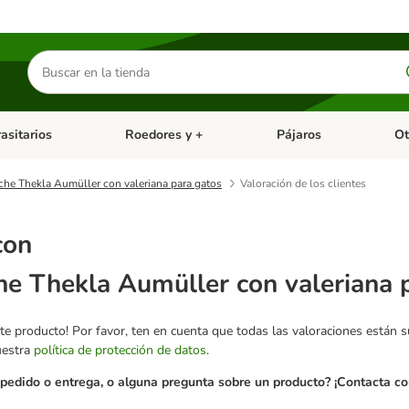
Buscar
productos
asitarios
Roedores y +
Pájaros
Ot
tegoria abierto: Dieta Vet.
Menú de categoria abierto: Antiparasitarios
Menú de categoria abierto
Menú 
che Thekla Aumüller con valeriana para gatos
Valoración de los clientes
con
he Thekla Aumüller con valeriana 
te producto! Por favor, ten en cuenta que todas las valoraciones están 
uestra
política de protección de datos
.
pedido o entrega, o alguna pregunta sobre un producto? ¡Contacta con