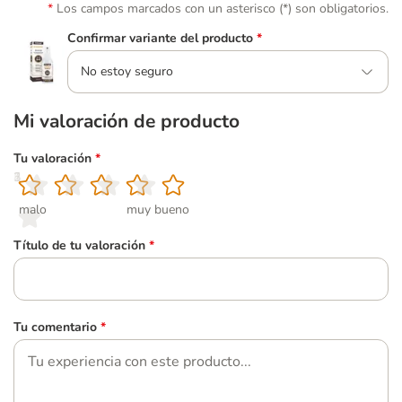
Los campos marcados con un asterisco (*) son obligatorios.
Confirmar variante del producto
*
No estoy seguro
Mi valoración de producto
Tu valoración
*
1
2
3
4
5
malo
muy bueno
Título de tu valoración
*
Tu comentario
*