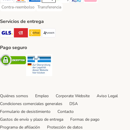
Visa Payment Method
Mastercard Payment Method
American Express Payment Method
Apple Pay Payment Method
Google Pay Payment Method
PayPal Payment Method
Klarna Payment Method
Contra-reembolso
Transferencia
Contra-reembolso Payment Method
Transferencia Payment Method
Servicios de entrega
GLS Shipping Method
CTTExpress Shipping Method
InPost Shipping Method
paack Shipping Method
Pago seguro
Security
Security
Quiénes somos
Empleo
Corporate Website
Aviso Legal
Condiciones comerciales generales
DSA
Formulario de desistimiento
Contacto
Gastos de envío y plazo de entrega
Formas de pago
Programa de afiliación
Protección de datos